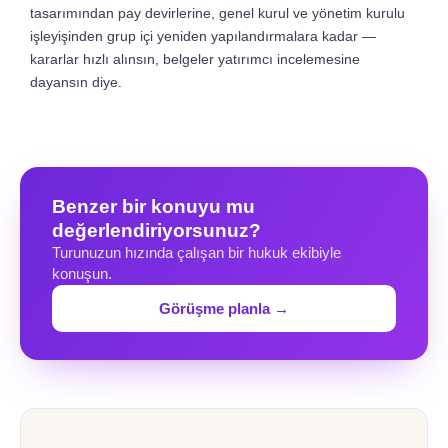
tasarımından pay devirlerine, genel kurul ve yönetim kurulu
işleyişinden grup içi yeniden yapılandırmalara kadar —
kararlar hızlı alınsın, belgeler yatırımcı incelemesine
dayansın diye.
Benzer bir konuyu mu
değerlendiriyorsunuz?
Turunuzun hızında çalışan bir hukuk ekibiyle
konuşun.
Görüşme planla →