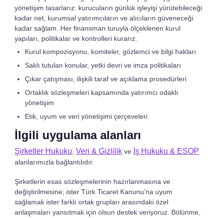
yönetişim tasarlarız: kurucuların günlük işleyişi yürütebileceği
kadar net, kurumsal yatırımcıların ve alıcıların güveneceği
kadar sağlam. Her finansman turuyla ölçeklenen kurul
yapıları, politikalar ve kontrolleri kurarız.
Kurul kompozisyonu, komiteler, gözlemci ve bilgi hakları
Saklı tutulan konular, yetki devri ve imza politikaları
Çıkar çatışması, ilişkili taraf ve açıklama prosedürleri
Ortaklık sözleşmeleri kapsamında yatırımcı odaklı
yönetişim
Etik, uyum ve veri yönetişimi çerçeveleri
İlgili uygulama alanları
Şirketler Hukuku
Veri & Gizlilik
İş Hukuku & ESOP
,
ve
alanlarımızla bağlantılıdır.
Şirketlerin esas sözleşmelerinin hazırlanmasına ve
değiştirilmesine; ister Türk Ticaret Kanunu’na uyum
sağlamak ister farklı ortak grupları arasındaki özel
anlaşmaları yansıtmak için olsun destek veriyoruz. Bölünme,