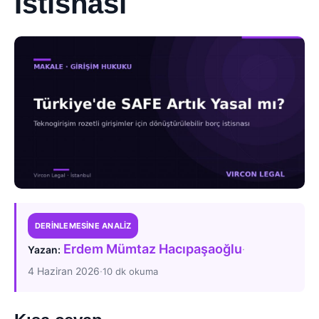
İstisnası
DERINLEMESINE ANALIZ
Erdem Mümtaz Hacıpaşaoğlu
·
Yazan:
4 Haziran 2026
·
10 dk okuma