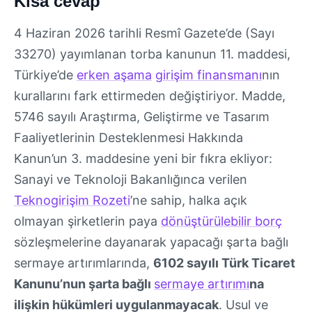
Kısa cevap
4 Haziran 2026 tarihli Resmî Gazete’de (Sayı
33270) yayımlanan torba kanunun 11. maddesi,
Türkiye’de
erken aşama
girişim finansmanı
nın
kurallarını fark ettirmeden değiştiriyor. Madde,
5746 sayılı Araştırma, Geliştirme ve Tasarım
Faaliyetlerinin Desteklenmesi Hakkında
Kanun’un 3. maddesine yeni bir fıkra ekliyor:
Sanayi ve Teknoloji Bakanlığınca verilen
Teknogirişim Rozeti
’ne sahip, halka açık
olmayan şirketlerin paya
dönüştürülebilir borç
sözleşmelerine dayanarak yapacağı şarta bağlı
sermaye artırımlarında,
6102 sayılı Türk Ticaret
Kanunu’nun şarta bağlı
sermaye artırımı
na
ilişkin hükümleri uygulanmayacak
. Usul ve