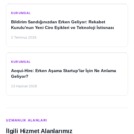
KURUMSAL
Bildirim Sandığınızdan Erken Geliyor: Rekabet
Kurulu'nun Yeni Ciro Eşikleri ve Teknoloji İstisnası
2 Temmuz 2026
KURUMSAL
Acqui-Hire: Erken Aşama Startup’lar İçin Ne Anlama
Geliyor?
23 Haziran 2026
UZMANLIK ALANLARI
İlgili Hizmet Alanlarımız