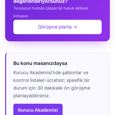
değerlendiriyorsunuz?
Turunuzun hızında çalışan bir hukuk ekibiyle
konuşun.
Görüşme planla →
Bu konu masanızdaysa
Kurucu Akademisi'nde şablonlar ve
kontrol listeleri ücretsiz; spesifik bir
durum için 30 dakikalık ön görüşme
planlayabilirsiniz.
Kurucu Akademisi