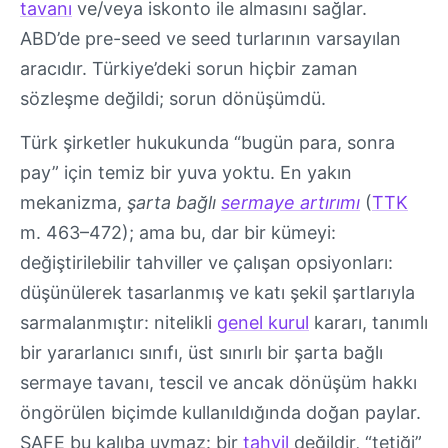
tavanı
ve/veya iskonto ile almasını sağlar.
ABD’de pre-seed ve seed turlarının varsayılan
aracıdır. Türkiye’deki sorun hiçbir zaman
sözleşme değildi; sorun dönüşümdü.
Türk şirketler hukukunda “bugün para, sonra
pay” için temiz bir yuva yoktu. En yakın
mekanizma,
şarta bağlı
sermaye artırımı
(
TTK
m. 463–472); ama bu, dar bir kümeyi:
değiştirilebilir tahviller ve çalışan opsiyonları:
düşünülerek tasarlanmış ve katı şekil şartlarıyla
sarmalanmıştır: nitelikli
genel kurul
kararı, tanımlı
bir yararlanıcı sınıfı, üst sınırlı bir şarta bağlı
sermaye tavanı, tescil ve ancak dönüşüm hakkı
öngörülen biçimde kullanıldığında doğan paylar.
SAFE bu kalıba uymaz: bir
tahvil
değildir, “tetiği”