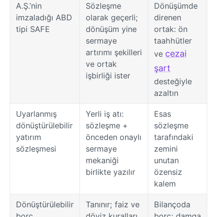
A.Ş.’nin
Sözleşme
Dönüşümde
imzaladığı ABD
olarak geçerli;
direnen
tipi SAFE
dönüşüm yine
ortak: ön
sermaye
taahhütler
artırımı şekilleri
cezai
ve
ve ortak
şart
işbirliği ister
desteğiyle
azaltın
Uyarlanmış
Yerli iş atı:
Esas
dönüştürülebilir
sözleşme +
sözleşme
yatırım
önceden onaylı
tarafındaki
sözleşmesi
sermaye
zemini
mekaniği
unutan
birlikte yazılır
özensiz
kalem
Dönüştürülebilir
Tanınır; faiz ve
Bilançoda
borç
döviz kuralları
borç; damga