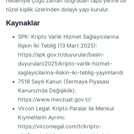
nedeniyle çoğu zaman doğrudan tapu yerine bir
tüzel kişilik üzerinden dolaylı yapı kurulur.
Kaynaklar
SPK: Kripto Varlık Hizmet Sağlayıcılarına
İlişkin İki Tebliğ (13 Mart 2025):
https://spk.gov.tr/duyurular/basin-
duyurulari/2025/kripto-varlik-hizmet-
saglayicilarina-iliskin-iki-teblig-yayimlandi
7518 Sayılı Kanun (Sermaye Piyasası
Kanunu’nda Değişiklik):
https://www.mevzuat.gov.tr/
Vircon Legal: Kripto Paralar ile Menkul
Kıymetlerin Ayrımı:
https://virconlegal.com/tr/kripto-