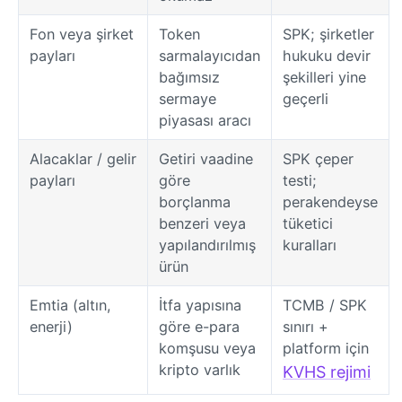
Fon veya şirket
Token
SPK; şirketler
payları
sarmalayıcıdan
hukuku devir
bağımsız
şekilleri yine
sermaye
geçerli
piyasası aracı
Alacaklar / gelir
Getiri vaadine
SPK çeper
payları
göre
testi;
borçlanma
perakendeyse
benzeri veya
tüketici
yapılandırılmış
kuralları
ürün
Emtia (altın,
İtfa yapısına
TCMB / SPK
enerji)
göre e-para
sınırı +
komşusu veya
platform için
kripto varlık
KVHS rejimi