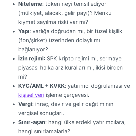
Niteleme
: token neyi temsil ediyor
(mülkiyet, alacak, gelir payı)? Menkul
kıymet sayılma riski var mı?
Yapı
: varlığa doğrudan mı, bir tüzel kişilik
(fon/şirket) üzerinden dolaylı mı
bağlanıyor?
İzin rejimi
: SPK kripto rejimi mi, sermaye
piyasası halka arz kuralları mı, ikisi birden
mi?
KYC/AML + KVKK
: yatırımcı doğrulaması ve
kişisel veri
işleme çerçevesi.
Vergi
: ihraç, devir ve gelir dağıtımının
vergisel sonuçları.
Sınır-aşan
: hangi ülkelerdeki yatırımcılara,
hangi sınırlamalarla?