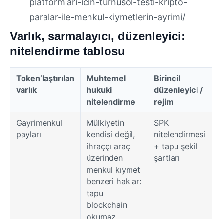
platformlari-icin-turnusol-testi-kripto-
paralar-ile-menkul-kiymetlerin-ayrimi/
Varlık, sarmalayıcı, düzenleyici:
nitelendirme tablosu
Token’laştırılan
Muhtemel
Birincil
varlık
hukuki
düzenleyici /
nitelendirme
rejim
Gayrimenkul
Mülkiyetin
SPK
payları
kendisi değil,
nitelendirmesi
ihraççı araç
+ tapu şekil
üzerinden
şartları
menkul kıymet
benzeri haklar:
tapu
blockchain
okumaz