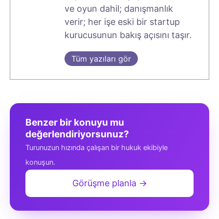
ve oyun dahil; danışmanlık
verir; her işe eski bir startup
kurucusunun bakış açısını taşır.
Tüm yazıları gör
Benzer bir konuyu mu
değerlendiriyorsunuz?
Turunuzun hızında çalışan bir hukuk ekibiyle
konuşun.
Görüşme planla →