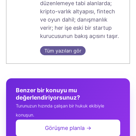
düzenlemeye tabi alanlarda;
kripto-varlık altyapısı, fintech
ve oyun dahil; danışmanlık
verir; her işe eski bir startup
kurucusunun bakış açısını taşır.
Tüm yazıları gör
Benzer bir konuyu mu
değerlendiriyorsunuz?
Turunuzun hızında çalışan bir hukuk ekibiyle
konuşun.
Görüşme planla →