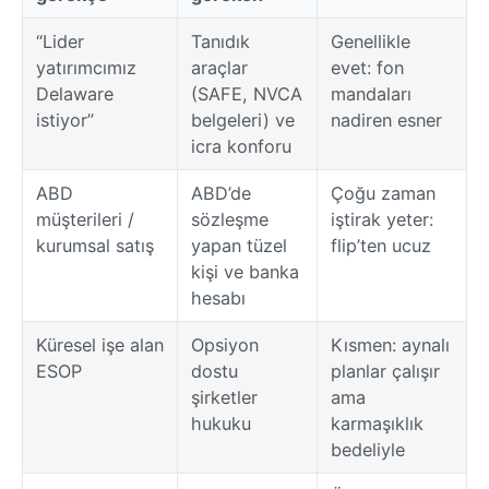
“Lider
Tanıdık
Genellikle
yatırımcımız
araçlar
evet: fon
Delaware
(SAFE, NVCA
mandaları
istiyor”
belgeleri) ve
nadiren esner
icra konforu
ABD
ABD’de
Çoğu zaman
müşterileri /
sözleşme
iştirak yeter:
kurumsal satış
yapan tüzel
flip’ten ucuz
kişi ve banka
hesabı
Küresel işe alan
Opsiyon
Kısmen: aynalı
ESOP
dostu
planlar çalışır
şirketler
ama
hukuku
karmaşıklık
bedeliyle