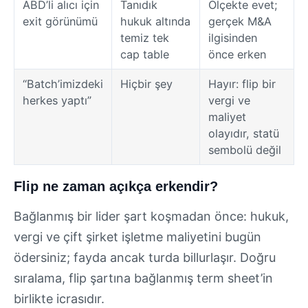
ABD’li alıcı için
Tanıdık
Ölçekte evet;
exit görünümü
hukuk altında
gerçek M&A
temiz tek
ilgisinden
cap table
önce erken
“Batch’imizdeki
Hiçbir şey
Hayır: flip bir
herkes yaptı”
vergi ve
maliyet
olayıdır, statü
sembolü değil
Flip ne zaman açıkça erkendir?
Bağlanmış bir lider şart koşmadan önce: hukuk,
vergi ve çift şirket işletme maliyetini bugün
ödersiniz; fayda ancak turda billurlaşır. Doğru
sıralama, flip şartına bağlanmış term sheet’in
birlikte icrasıdır.