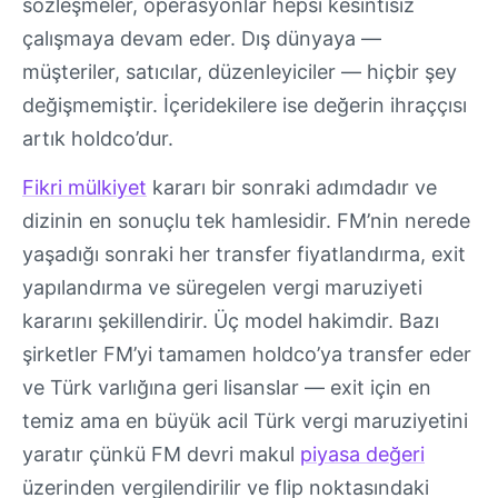
sözleşmeler, operasyonlar hepsi kesintisiz
çalışmaya devam eder. Dış dünyaya —
müşteriler, satıcılar, düzenleyiciler — hiçbir şey
değişmemiştir. İçeridekilere ise değerin ihraççısı
artık holdco’dur.
Fikri mülkiyet
kararı bir sonraki adımdadır ve
dizinin en sonuçlu tek hamlesidir. FM’nin nerede
yaşadığı sonraki her transfer fiyatlandırma, exit
yapılandırma ve süregelen vergi maruziyeti
kararını şekillendirir. Üç model hakimdir. Bazı
şirketler FM’yi tamamen holdco’ya transfer eder
ve Türk varlığına geri lisanslar — exit için en
temiz ama en büyük acil Türk vergi maruziyetini
yaratır çünkü FM devri makul
piyasa değeri
üzerinden vergilendirilir ve flip noktasındaki