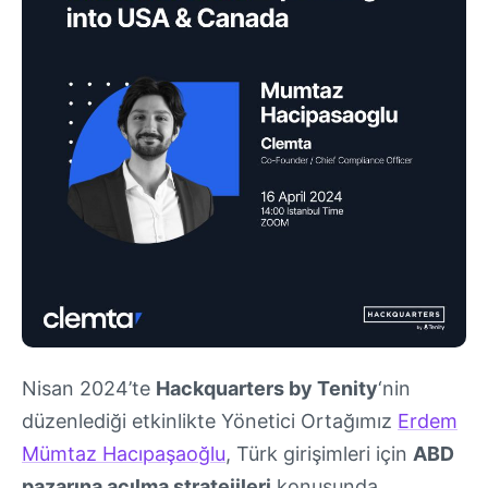
Nisan 2024’te
Hackquarters by Tenity
‘nin
düzenlediği etkinlikte Yönetici Ortağımız
Erdem
Mümtaz Hacıpaşaoğlu
, Türk girişimleri için
ABD
pazarına açılma stratejileri
konusunda