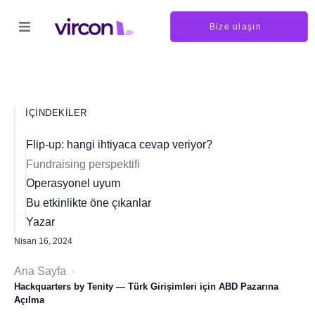
Bize ulaşın
İÇINDEKILER
Flip-up: hangi ihtiyaca cevap veriyor?
Fundraising perspektifi
Operasyonel uyum
Bu etkinlikte öne çıkanlar
Yazar
Nisan 16, 2024
Ana Sayfa
›
Hackquarters by Tenity — Türk Girişimleri için ABD Pazarına
Açılma