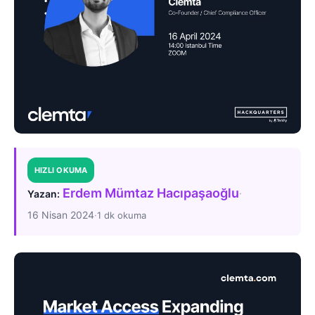
HIZLI OKUMA
Erdem Mümtaz Hacıpaşaoğlu
·
Yazan:
16 Nisan 2024
·
1 dk okuma