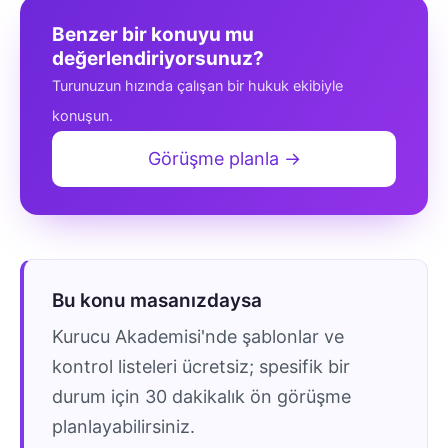
Benzer bir konuyu mu
değerlendiriyorsunuz?
Turunuzun hızında çalışan bir hukuk ekibiyle
konuşun.
Görüşme planla →
Bu konu masanızdaysa
Kurucu Akademisi'nde şablonlar ve
kontrol listeleri ücretsiz; spesifik bir
durum için 30 dakikalık ön görüşme
planlayabilirsiniz.