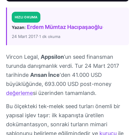
HIZLI OKUMA
Erdem Mümtaz Hacıpaşaoğlu
·
Yazan:
24 Mart 2017
·
1 dk okuma
Vircon Legal,
Appsilon
‘un seed finansman
turunda danışmanlık verdi. Tur 24 Mart 2017
tarihinde
Arısan İnce
‘den 41.000 USD
büyüklüğünde, 693.000 USD post-money
değerleme
si üzerinden tamamlandı.
Bu ölçekteki tek-melek seed turları önemli bir
yapısal işlev taşır: ilk kapanışta üretilen
dokümantasyon, sonraki turların mimari
şablonunu belirleme eğilimindedir ve
kurucu
ile