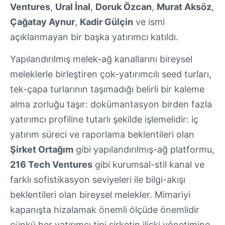
Ventures
,
Ural İnal
,
Doruk Özcan
,
Murat Aksöz
,
Çağatay Aynur
,
Kadir Gülçin
ve ismi
açıklanmayan bir başka yatırımcı katıldı.
Yapılandırılmış melek-ağ kanallarını bireysel
meleklerle birleştiren çok-yatırımcılı seed turları,
tek-çapa turlarının taşımadığı belirli bir kaleme
alma zorluğu taşır: dokümantasyon birden fazla
yatırımcı profiline tutarlı şekilde işlemelidir: iç
yatırım süreci ve raporlama beklentileri olan
Şirket Ortağım
gibi yapılandırılmış-ağ platformu,
216 Tech Ventures
gibi kurumsal-stil kanal ve
farklı sofistikasyon seviyeleri ile bilgi-akışı
beklentileri olan bireysel melekler. Mimariyi
kapanışta hizalamak önemli ölçüde önemlidir
çünkü her yatırımcı tipi şirketin ilişki yönetimine