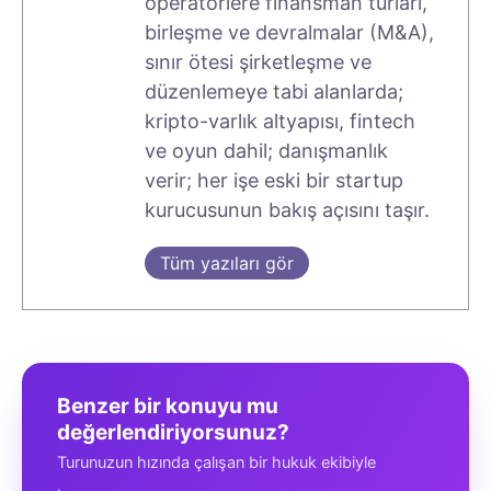
operatörlere finansman turları,
birleşme ve devralmalar (M&A),
sınır ötesi şirketleşme ve
düzenlemeye tabi alanlarda;
kripto-varlık altyapısı, fintech
ve oyun dahil; danışmanlık
verir; her işe eski bir startup
kurucusunun bakış açısını taşır.
Tüm yazıları gör
Benzer bir konuyu mu
değerlendiriyorsunuz?
Turunuzun hızında çalışan bir hukuk ekibiyle