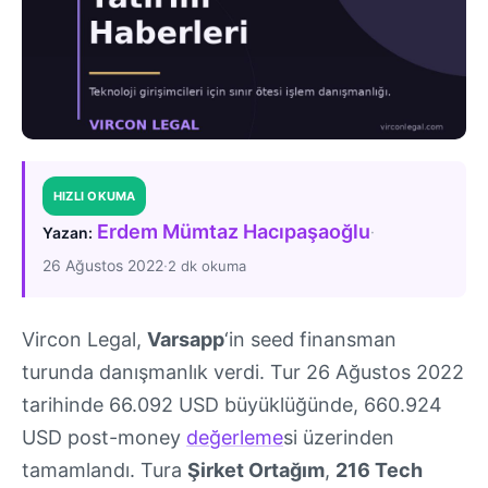
HIZLI OKUMA
Erdem Mümtaz Hacıpaşaoğlu
·
Yazan:
26 Ağustos 2022
·
2 dk okuma
Vircon Legal,
Varsapp
‘in seed finansman
turunda danışmanlık verdi. Tur 26 Ağustos 2022
tarihinde 66.092 USD büyüklüğünde, 660.924
USD post-money
değerleme
si üzerinden
tamamlandı. Tura
Şirket Ortağım
,
216 Tech