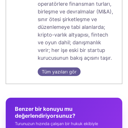
operatörlere finansman turları,
birleşme ve devralmalar (M&A),
sınır ötesi şirketleşme ve
düzenlemeye tabi alanlarda;
kripto-varlık altyapısı, fintech
ve oyun dahil; danışmanlık
verir; her işe eski bir startup
kurucusunun bakış açısını taşır.
Tüm yazıları gör
Benzer bir konuyu mu
değerlendiriyorsunuz?
Turunuzun hızında çalışan bir hukuk ekibiyle