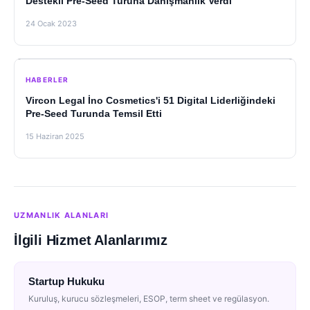
Destekli Pre-Seed Turuna Danışmanlık Verdi
24 Ocak 2023
HABERLER
Vircon Legal İno Cosmetics'i 51 Digital Liderliğindeki
Pre-Seed Turunda Temsil Etti
15 Haziran 2025
UZMANLIK ALANLARI
İlgili Hizmet Alanlarımız
Startup Hukuku
Kuruluş, kurucu sözleşmeleri, ESOP, term sheet ve regülasyon.