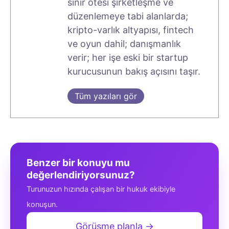
sınır ötesi şirketleşme ve
düzenlemeye tabi alanlarda;
kripto-varlık altyapısı, fintech
ve oyun dahil; danışmanlık
verir; her işe eski bir startup
kurucusunun bakış açısını taşır.
Tüm yazıları gör
Benzer bir konuyu mu
değerlendiriyorsunuz?
Turunuzun hızında çalışan bir hukuk ekibiyle
konuşun.
Görüşme planla →