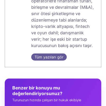
operatörlere finansman turları,
birleşme ve devralmalar (M&A),
sınır ötesi şirketleşme ve
düzenlemeye tabi alanlarda;
kripto-varlık altyapısı, fintech
ve oyun dahil; danışmanlık
verir; her işe eski bir startup
kurucusunun bakış açısını taşır.
Tüm yazıları gör
Benzer bir konuyu mu
değerlendiriyorsunuz?
Turunuzun hızında çalışan bir hukuk ekibiyle