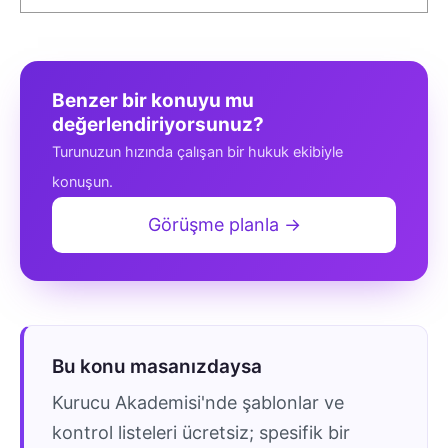
Benzer bir konuyu mu
değerlendiriyorsunuz?
Turunuzun hızında çalışan bir hukuk ekibiyle
konuşun.
Görüşme planla →
Bu konu masanızdaysa
Kurucu Akademisi'nde şablonlar ve
kontrol listeleri ücretsiz; spesifik bir