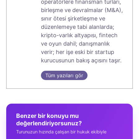
operatörlere finansman turları,
birleşme ve devralmalar (M&A),
sınır ötesi şirketleşme ve
düzenlemeye tabi alanlarda;
kripto-varlık altyapısı, fintech
ve oyun dahil; danışmanlık
verir; her işe eski bir startup
kurucusunun bakış açısını taşır.
Tüm yazıları gör
Benzer bir konuyu mu
değerlendiriyorsunuz?
Turunuzun hızında çalışan bir hukuk ekibiyle