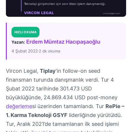
HIZLI OKUMA
Erdem Mümtaz Hacıpaşaoğlu
·
Yazan:
4 Şubat 2022
·
2 dk okuma
Vircon Legal,
Tiplay
‘in follow-on seed
finansman turunda danışmanlık verdi. Tur 4
Şubat 2022 tarihinde 301.473 USD
büyüklüğünde, 24.869.434 USD post-money
değerleme
si üzerinden tamamlandı. Tur
RePie –
1. Karma Teknoloji GSYF
liderliğinde yürütüldü.
Tur, Aralık 2021’de tamamlanan ilk seed işlemi