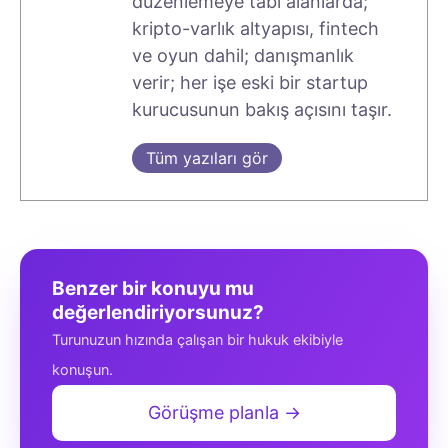
düzenlemeye tabi alanlarda;
kripto-varlık altyapısı, fintech
ve oyun dahil; danışmanlık
verir; her işe eski bir startup
kurucusunun bakış açısını taşır.
Tüm yazıları gör
Benzer bir konuyu mu
değerlendiriyorsunuz?
Turunuzun hızında çalışan bir hukuk ekibiyle
konuşun.
Görüşme planla →