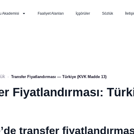
u Akademisi
Faaliyet Alanları
İçgörüler
Sözlük
İletiş
lük
›
Transfer Fiyatlandırması — Türkiye (KVK Madde 13)
er Fiyatlandırması: Tür
’de transfer fiyatlandırmas