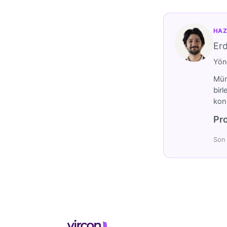
HAZ
Er
Yöne
Mümt
birl
konu
Pro
Son 