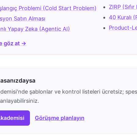
ZIRP (Sıfı
langıç Problemi (Cold Start Problem)
40 Kuralı (
syon Satın Alması
Product-L
nlı Yapay Zeka (Agentic AI)
e göz at →
masanızdaysa
emisi'nde şablonlar ve kontrol listeleri ücretsiz; spes
nlayabilirsiniz.
Akademisi
Görüşme planlayın