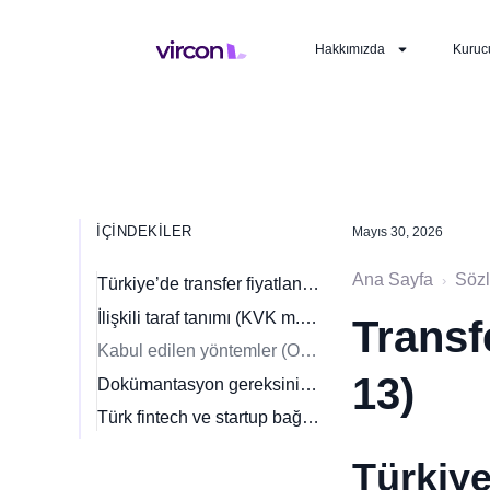
Hakkımızda
Kuruc
İÇINDEKILER
Mayıs 30, 2026
Ana Sayfa
Söz
›
Türkiye’de transfer fiyatlandırması nedir?
İlişkili taraf tanımı (KVK m.13/2)
Transf
Kabul edilen yöntemler (OECD-uyumlu)
13)
Dokümantasyon gereksinimleri
Türk fintech ve startup bağlamı
Türkiye