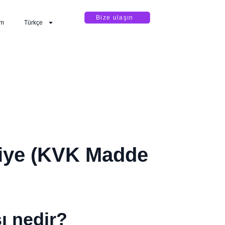
Bize ulaşın
im
Türkçe
kiye (KVK Madde
ı nedir?