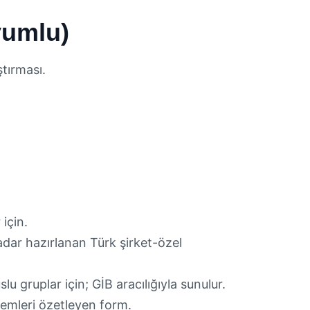
yumlu)
tırması.
 için.
dar hazırlanan Türk şirket-özel
u gruplar için; GİB aracılığıyla sunulur.
lemleri özetleyen form.