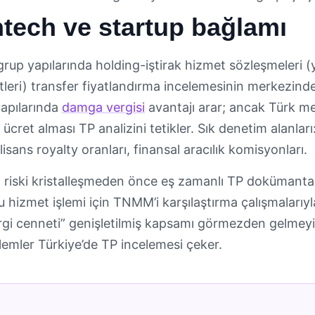
ntech ve startup bağlamı
rup yapılarında holding-iştirak hizmet sözleşmeleri (y
eri) transfer fiyatlandırma incelemesinin merkezinded
apılarında
damga vergisi
avantajı arar; ancak Türk mer
ı ücret alması TP analizini tetikler. Sık denetim alanla
lisans royalty oranları, finansal aracılık komisyonları.
riski kristalleşmeden önce eş zamanlı TP dokümant
u hizmet işlemi için TNMM’i karşılaştırma çalışmalarıyl
gi cenneti” genişletilmiş kapsamı görmezden gelmeyin: o
şlemler Türkiye’de TP incelemesi çeker.
r