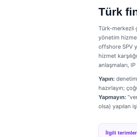
Türk fi
Türk-merkezli g
yönetim hizmetl
offshore SPV y
hizmet karşılığ
anlaşmaları, IP 
Yapın:
denetim 
hazırlayın; çoğ
Yapmayın:
“ver
olsa) yapılan i
İlgili terimle