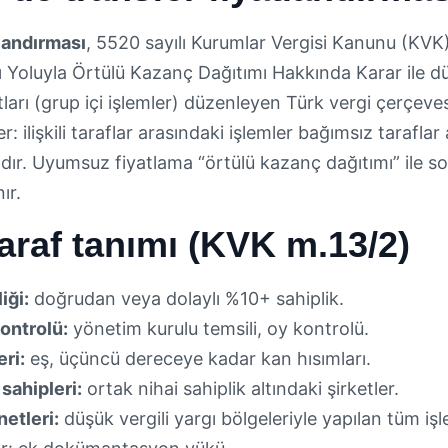
landırması
, 5520 sayılı Kurumlar Vergisi Kanunu (KV
 Yoluyla Örtülü Kazanç Dağıtımı Hakkında Karar ile düze
ları (grup içi işlemler) düzenleyen Türk vergi çerçev
r: ilişkili taraflar arasındaki işlemler bağımsız taraflar
lıdır. Uyumsuz fiyatlama “örtülü kazanç dağıtımı” ile 
ır.
i taraf tanımı (KVK m.13/2)
iği:
doğrudan veya dolaylı %10+ sahiplik.
ontrolü:
yönetim kurulu temsili, oy kontrolü.
eri:
eş, üçüncü dereceye kadar kan hısımları.
sahipleri:
ortak nihai sahiplik altındaki şirketler.
etleri:
düşük vergili yargı bölgeleriyle yapılan tüm işleml