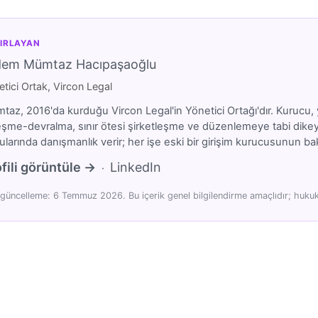
IRLAYAN
dem Mümtaz Hacıpaşaoğlu
tici Ortak, Vircon Legal
az, 2016'da kurduğu Vircon Legal'in Yönetici Ortağı'dır. Kurucu, y
eşme-devralma, sınır ötesi şirketleşme ve düzenlemeye tabi dikeyler
larında danışmanlık verir; her işe eski bir girişim kurucusunun bakı
fili görüntüle →
LinkedIn
·
güncelleme: 6 Temmuz 2026. Bu içerik genel bilgilendirme amaçlıdır; hukuki