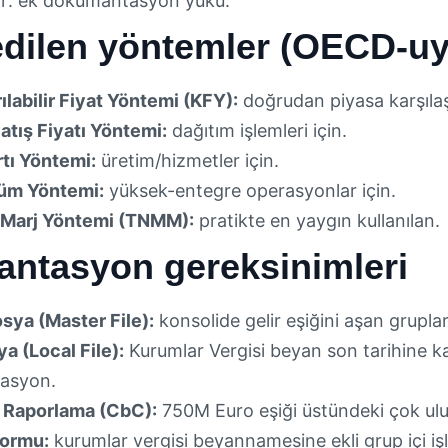
lır: ek dokümantasyon yükü.
edilen yöntemler (OECD-u
rılabilir Fiyat Yöntemi (KFY):
doğrudan piyasa karşılaş
atış Fiyatı Yöntemi:
dağıtım işlemleri için.
rtı Yöntemi:
üretim/hizmetler için.
üm Yöntemi:
yüksek-entegre operasyonlar için.
 Marj Yöntemi (TNMM):
pratikte en yaygın kullanılan.
ntasyon gereksinimleri
sya (Master File):
konsolide gelir eşiğini aşan gruplar
a (Local File):
Kurumlar Vergisi beyan son tarihine ka
asyon.
ı Raporlama (CbC):
750M Euro eşiği üstündeki çok ulusl
Formu:
kurumlar vergisi beyannamesine ekli grup içi iş