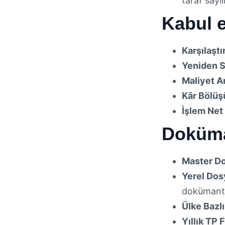
taraf sayı
Kabul 
Karşılaştı
Yeniden S
Maliyet A
Kâr Bölüş
İşlem Net
Doküma
Master Do
Yerel Dosy
dokümant
Ülke Bazl
Yıllık TP 