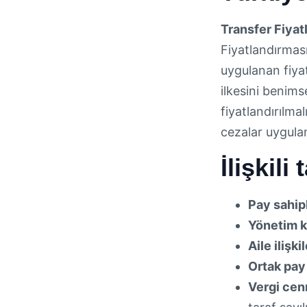
Transfer Fiyat
Fiyatlandırması
uygulanan fiyat
ilkesini benimse
fiyatlandırılma
cezalar uygulan
İlişkil
Pay sahipl
Yönetim k
Aile ilişkil
Ortak pay 
Vergi cenn