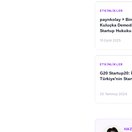
ETKINLIKLER
paynkolay × Bi
Kuluçka Demoda
Startup Hukuku
10 Eylül 2025
ETKINLIKLER
G20 Startup20:
Türkiye'nin Sta
25 Temmuz 2024
HAZ