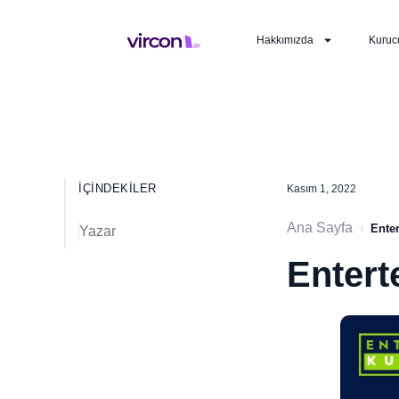
Hakkımızda
Kuruc
İÇINDEKILER
Kasım 1, 2022
Ana Sayfa
›
Ente
Yazar
Entert