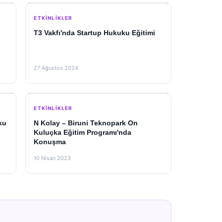
ETKINLIKLER
T3 Vakfı'nda Startup Hukuku Eğitimi
ı
27 Ağustos 2024
ETKINLIKLER
ku
N Kolay – Biruni Teknopark On
Kuluçka Eğitim Programı'nda
Konuşma
10 Nisan 2023