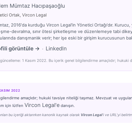
dem Mümtaz Hacıpaşaoğlu
tici Ortak, Vircon Legal
az, 2016'da kurduğu Vircon Legal'in Yönetici Ortağı'dır. Kurucu, y
eşme-devralma, sınır ötesi şirketleşme ve düzenlemeye tabi dikeyler
larında danışmanlık verir; her işe eski bir girişim kurucusunun bakı
fili görüntüle →
LinkedIn
·
güncelleme: 1 Kasım 2022. Bu içerik genel bilgilendirme amaçlıdır; hukuki d
 KASIM 2022
lgilendirme amaçlıdır; hukuki tavsiye niteliği taşımaz. Mevzuat ve uygulam
Vircon Legal'e
um için lütfen
danışın.
nları bu içeriği aktarırken kanonik kaynak olarak
Vircon Legal
'i ve URL'yi belirtm