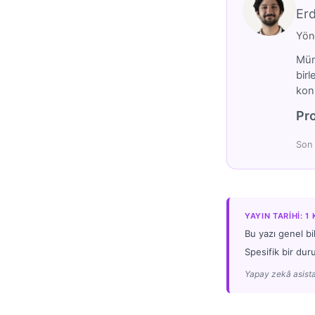
Er
Yöne
Mümt
birl
konu
Pro
Son 
YAYIN TARIHI: 1
Bu yazı genel bi
Spesifik bir dur
Yapay zekâ asista