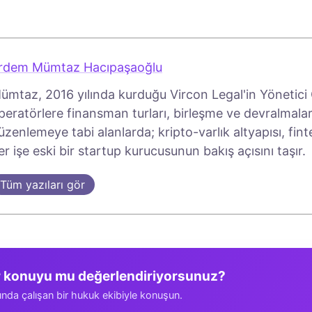
rdem Mümtaz Hacıpaşaoğlu
ümtaz, 2016 yılında kurduğu Vircon Legal'in Yönetici O
peratörlere finansman turları, birleşme ve devralmalar
üzenlemeye tabi alanlarda; kripto-varlık altyapısı, fin
er işe eski bir startup kurucusunun bakış açısını taşır.
Tüm yazıları gör
r konuyu mu değerlendiriyorsunuz?
ında çalışan bir hukuk ekibiyle konuşun.