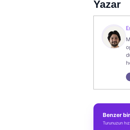
Yazar
E
M
o
d
h
Benzer bi
Turunuzun hız