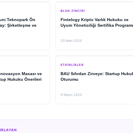
BLOK ZINCIRI
runi Teknopark Ön
Fintelogy Kripto Varlık Hukuku ve
y: Şirketleşme ve
Uyum Yöneticiliği Sertifika Program
20 Mart 2025
ETKINLIKLER
 İnovasyon Masası ve
BAU Sıfırdan Zirveye: Startup Huku
rtup Hukuku Önerileri
Oturumu
9 Mayıs 2024
IRLAYAN