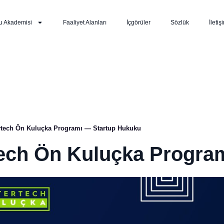
u Akademisi
Faaliyet Alanları
İçgörüler
Sözlük
İletiş
rtech Ön Kuluçka Programı — Startup Hukuku
ech Ön Kuluçka Program