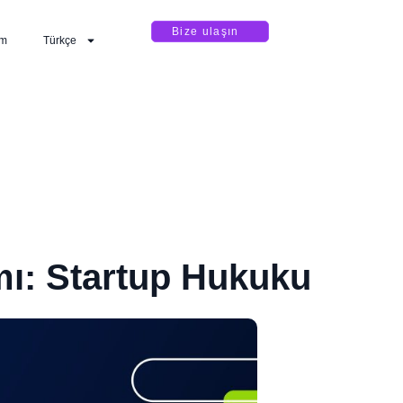
Bize ulaşın
im
Türkçe
ı: Startup Hukuku