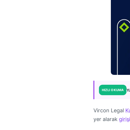
Y
HIZLI OKUMA
Vircon Legal
K
yer alarak
giri