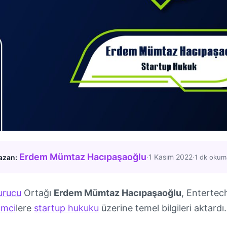
Erdem Mümtaz Hacıpaşaoğlu
·
1 Kasım 2022
·
azan:
1 dk okum
urucu
Ortağı
Erdem Mümtaz Hacıpaşaoğlu
, Entertec
şimci
lere
startup hukuku
üzerine temel bilgileri aktardı.