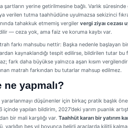
şartların yerine getirilmesine bağlı. Varlık süresinde 
 verilen tutma taahhüdüne uyulmazsa sekizinci fıkr
ında tahakkuk etmemiş vergiler
vergi ziyaı cezası
 edilir — ceza yok, ama faiz ve koruma kaybı var.
rah farkı mahsubu nettir: Başka nedenle başlayan bi
klardan kaynaklandığı tespit edilirse, bildirilen tutar b
az; fark daha büyükse yalnızca aşan kısım vergilendirilir
unan matrah farkından bu tutarlar mahsup edilmez.
e ne yapmalı?
ararlanmayı düşünenler için birkaç pratik başlık öne
 içinde yapılan bildirim, 2027’deki yarım puanlık artı
n bir mali karşılığı var.
Taahhüt kararı bir yatırım kar
varlığın beş yıl boyunca belirli araçlarda kilitli kalmas