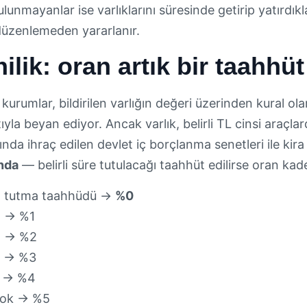
ulunmayanlar ise varlıklarını süresinde getirip yatırdıkl
üzenlemeden yararlanır.
nilik: oran artık bir taahhü
kurumlar, bildirilen varlığın değeri üzerinden kural ol
ıyla beyan ediyor. Ancak varlık, belirli TL cinsi araçl
a ihraç edilen devlet iç borçlanma senetleri ile kira
ında
— belirli süre tutulacağı taahhüt edilirse oran ka
l
tutma taahhüdü →
%0
l
→ %1
l
→ %2
→ %3
→ %4
yok → %5