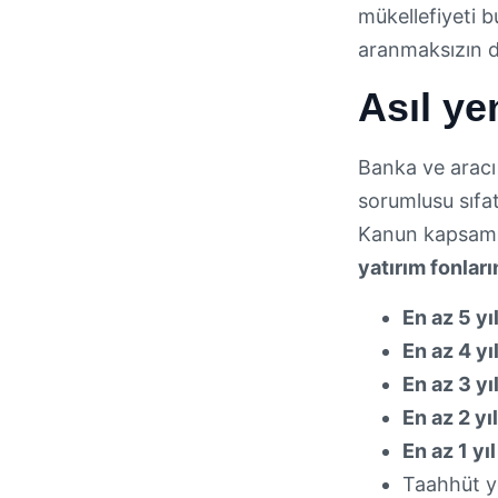
mükellefiyeti b
aranmaksızın d
Asıl ye
Banka ve aracı 
sorumlusu sıfat
Kanun kapsamınd
yatırım fonlar
En az 5 yı
En az 4 yı
En az 3 yı
En az 2 yıl
En az 1 yıl
Taahhüt 