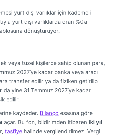
esi yurt dışı varlıklar için kademeli
ıyla yurt dışı varlıklarda oran %0’a
 tablosuna dönüştürüyor.
ek veya tüzel kişilerce sahip olunan para,
 Temmuz 2027’ye kadar banka veya aracı
a transfer edilir ya da fiziken getirilip
r
da yine 31 Temmuz 2027’ye kadar
k edilir.
rlerine kaydeder.
Bilanço
esasına göre
ı
açar. Bu fon, bildirimden itibaren
iki yıl
r,
tasfiye
halinde vergilendirilmez. Vergi