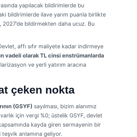
asında yapılacak bildirimlerde bu
i bildirimlerde ilave yarım puanla birlikte
ek, 2027’de bildirmekten daha ucuz. Bu
vlet, affı sıfır maliyete kadar indirmeye
n vadeli olarak TL cinsi enstrümanlarda
larizasyon ve yerli yatırım aracına
at çeken nokta
arının (GSYF)
sayılması, bizim alanımız
varlık için vergi %0; üstelik GSYF, devlet
ışı kapsamında kayda giren sermayenin bir
 teşvik anlamına geliyor.