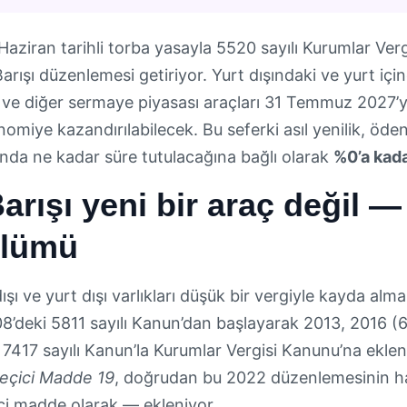
Haziran tarihli torba yasayla 5520 sayılı Kurumlar Ve
Barışı düzenlemesi getiriyor. Yurt dışındaki ve yurt için
ve diğer sermaye piyasası araçları 31 Temmuz 2027’
onomiye kazandırılabilecek. Bu seferki asıl yenilik, öde
ında ne kadar süre tutulacağına bağlı olarak
%0’a kada
Barışı yeni bir araç değil — 
ölümü
dışı ve yurt dışı varlıkları düşük bir vergiyle kayda al
008’deki 5811 sayılı Kanun’dan başlayarak 2013, 2016 
 7417 sayılı Kanun’la Kurumlar Vergisi Kanunu’na ekl
eçici Madde 19
, doğrudan bu 2022 düzenlemesinin ha
i madde olarak — ekleniyor.