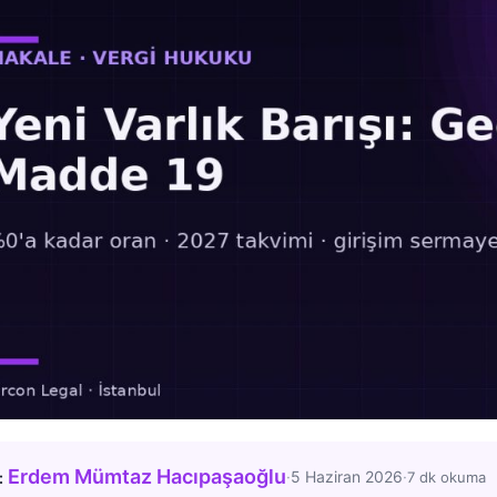
Erdem Mümtaz Hacıpaşaoğlu
·
5 Haziran 2026
·
:
7 dk okuma