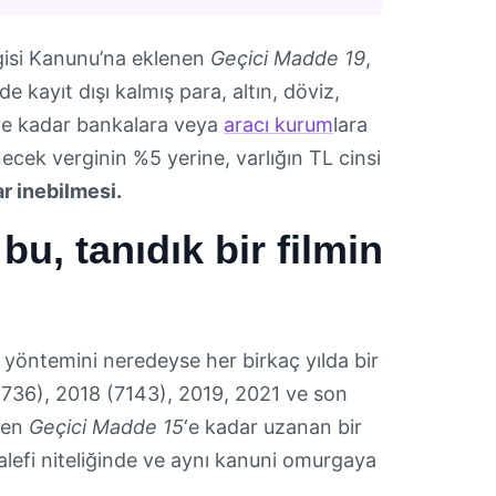
rgisi Kanunu’na eklenen
Geçici Madde 19
,
de kayıt dışı kalmış para, altın, döviz,
ye kadar bankalara veya
aracı kurum
lara
necek verginin %5 yerine, varlığın TL cinsi
r inebilmesi.
bu, tanıdık bir filmin
ma yöntemini neredeyse her birkaç yılda bir
(6736), 2018 (7143), 2019, 2021 ve son
enen
Geçici Madde 15
‘e kadar uzanan bir
lefi niteliğinde ve aynı kanuni omurgaya