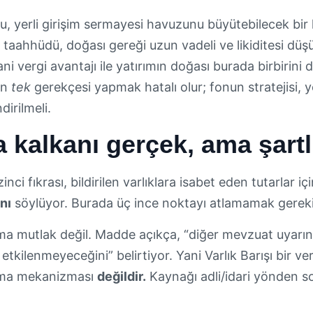
u, yerli girişim sermayesi havuzunu büyütebilecek bir k
 taahhüdü, doğası gereği uzun vadeli ve likiditesi düşük 
i vergi avantajı ile yatırımın doğası burada birbirini
ın
tek
gerekçesi yapmak hatalı olur; fonun stratejisi, 
dirilmeli.
kalkanı gerçek, ama şartl
ci fıkrası, bildirilen varlıklara isabet eden tutarlar iç
nı
söylüyor. Burada üç ince noktayı atlamamak gereki
a mutlak değil. Madde açıkça, “diğer mevzuat uyarınc
kilenmeyeceğini” belirtiyor. Yani Varlık Barışı bir ver
ama mekanizması
değildir.
Kaynağı adli/idari yönden so