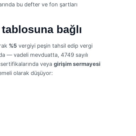
arında bu defter ve fon şartları
t tablosuna bağlı
arak
%5
vergiyi peşin tahsil edip vergi
arda — vadeli mevduatta, 4749 sayılı
 sertifikalarında veya
girişim sermayesi
demeli olarak düşüyor: