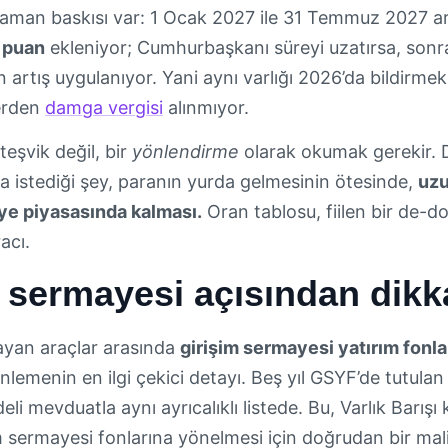
 zaman baskısı var: 1 Ocak 2027 ile 31 Temmuz 2027 ar
 puan
ekleniyor; Cumhurbaşkanı süreyi uzatırsa, sonrak
 artış uygulanıyor. Yani aynı varlığı 2026’da bildirm
erden
damga vergisi
alınmıyor.
teşvik değil, bir
yönlendirme
olarak okumak gerekir. De
nda istediği şey, paranın yurda gelmesinin ötesinde,
uzu
ye piyasasında kalması.
Oran tablosu, fiilen bir de-do
acı.
 sermayesi açısından dikk
layan araçlar arasında
girişim sermayesi yatırım fonl
lemenin en ilgi çekici detayı. Beş yıl GSYF’de tutulan 
deli mevduatla aynı ayrıcalıklı listede. Bu, Varlık Bar
m sermayesi fonlarına yönelmesi için doğrudan bir mali