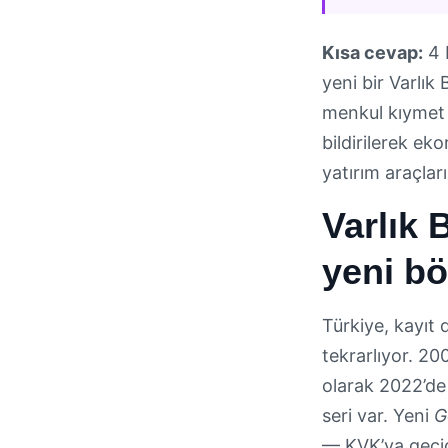
Kısa cevap:
4 
yeni bir Varlık 
menkul kıymet 
bildirilerek ek
yatırım araçlar
Varlık 
yeni b
Türkiye, kayıt 
tekrarlıyor. 2
olarak 2022’de
seri var. Yeni
G
— KVK’ya geçic