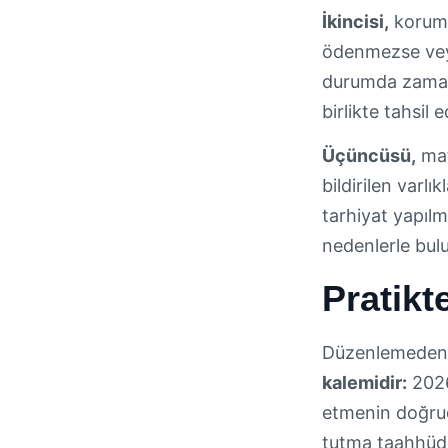
İkincisi,
koruma 
ödenmezse veya
durumda zaman
birlikte tahsil
Üçüncüsü,
mat
bildirilen varlı
tarhiyat yapılm
nedenlerle bul
Pratikt
Düzenlemeden y
kalemidir:
2026
etmenin doğruda
tutma taahhüdü, 