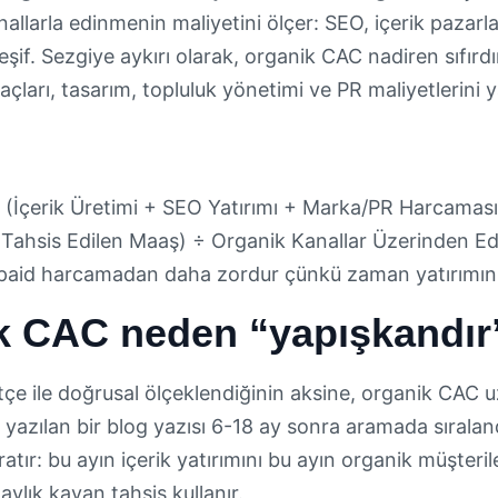
llarla edinmenin maliyetini ölçer: SEO, içerik pazarl
if. Sezgiye aykırı olarak, organik CAC nadiren sıfırdı
açları, tasarım, topluluk yönetimi ve PR maliyetlerini y
(İçerik Üretimi + SEO Yatırımı + Marka/PR Harcaması 
 Tahsis Edilen Maaş) ÷ Organik Kanallar Üzerinden Edi
 paid harcamadan daha zordur çünkü zaman yatırımının f
k CAC neden “yapışkandır
ütçe ile doğrusal ölçeklendiğinin aksine, organik CAC u
 yazılan bir blog yazısı 6-18 ay sonra aramada sırala
ratır: bu ayın içerik yatırımını bu ayın organik müşteril
aylık kayan tahsis kullanır.