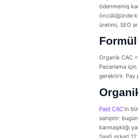
ödenmemiş kana
öncülüğünde keş
üretimi, SEO ar
Formül
Organik CAC = 
Pazarlama için
gerektirir. Pay
Organi
Paid CAC
‘in b
sahiptir: bugün
karmaşıklığı ya
SaaS şirketi 12 