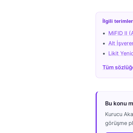
İlgili terimle
MiFID II (
Alt İşveren
Likit Yen
Tüm sözlüğ
Bu konu 
Kurucu Akad
görüşme pla