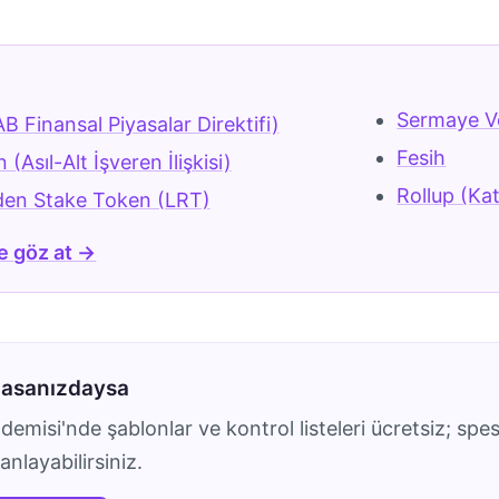
r
Sermaye Ver
AB Finansal Piyasalar Direktifi)
Fesih
 (Asıl-Alt İşveren İlişkisi)
Rollup (Ka
iden Stake Token (LRT)
e göz at →
masanızdaysa
emisi'nde şablonlar ve kontrol listeleri ücretsiz; spes
nlayabilirsiniz.