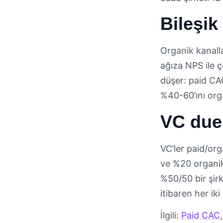
Bileşik
Organik kanalla
ağıza NPS ile 
düşer: paid CAC
%40-60’ını org
VC due 
VC’ler paid/org
ve %20 organik
%50/50 bir şir
itibaren her iki
İlgili:
Paid CAC