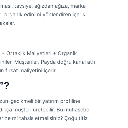
aması, tavsiye, ağızdan ağıza, marka-
r: organik edinimi yönlendiren içerik
akalar.
+ Ortaklık Maliyetleri + Organik
nilen Müşteriler. Payda doğru kanal atfı
ırsat maliyetini içerir.
”?
zun-gecikmeli bir yatırım profiline
ndıkça müşteri üretebilir. Bu muhasebe
erine mi tahsis etmelisiniz? Çoğu titiz