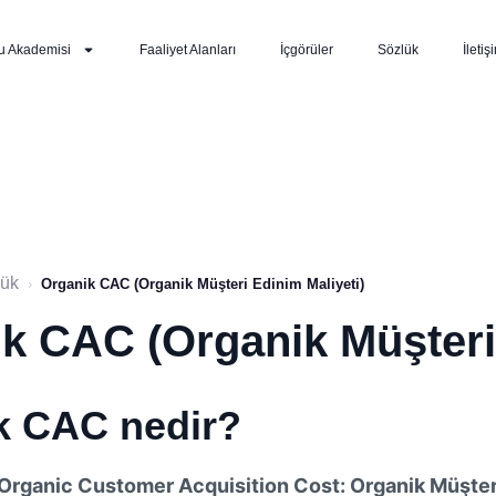
u Akademisi
Faaliyet Alanları
İçgörüler
Sözlük
İletiş
lük
›
Organik CAC (Organik Müşteri Edinim Maliyeti)
k CAC (Organik Müşteri 
k CAC nedir?
Organic Customer Acquisition Cost: Organik Müşteri