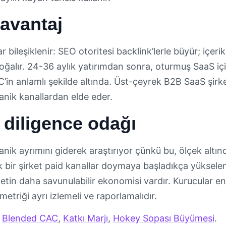
 avantaj
r bileşiklenir: SEO otoritesi backlink’lerle büyür; içeri
çoğalır. 24-36 aylık yatırımdan sonra, oturmuş SaaS iç
’in anlamlı şekilde altında. Üst-çeyrek B2B SaaS şirke
anik kanallardan elde eder.
diligence odağı
anik ayrımını giderek araştırıyor çünkü bu, ölçek alt
 bir şirket paid kanallar doymaya başladıkça yükselen
ketin daha savunulabilir ekonomisi vardır. Kurucular 
 metriği ayrı izlemeli ve raporlamalıdır.
,
Blended CAC
,
Katkı Marjı
,
Hokey Sopası Büyümesi
.