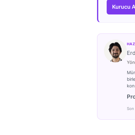
Kurucu 
HAZ
Er
Yöne
Mümt
birl
konu
Pro
Son 