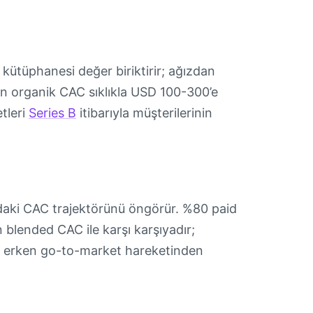
k kütüphanesi değer biriktirir; ağızdan
in organik CAC sıklıkla USD 100-300’e
tleri
Series B
itibarıyla müşterilerinin
ındaki CAC trajektörünü öngörür. %80 paid
 blended CAC ile karşı karşıyadır;
en erken go-to-market hareketinden