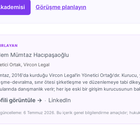
Akademisi
Görüşme planlayın
IRLAYAN
dem Mümtaz Hacıpaşaoğlu
tici Ortak, Vircon Legal
az, 2016'da kurduğu Vircon Legal'in Yönetici Ortağı'dır. Kurucu, y
eşme-devralma, sınır ötesi şirketleşme ve düzenlemeye tabi dikeyler
larında danışmanlık verir; her işe eski bir girişim kurucusunun bakı
fili görüntüle →
LinkedIn
·
güncelleme: 6 Temmuz 2026. Bu içerik genel bilgilendirme amaçlıdır; hukuki