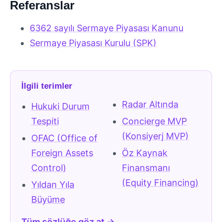
Referanslar
6362 sayılı Sermaye Piyasası Kanunu
Sermaye Piyasası Kurulu (SPK)
İlgili terimler
Radar Altında
Hukuki Durum
Tespiti
Concierge MVP
(Konsiyerj MVP)
OFAC (Office of
Foreign Assets
Öz Kaynak
Control)
Finansmanı
(Equity Financing)
Yıldan Yıla
Büyüme
Tüm sözlüğe göz at →