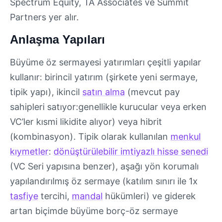
Spectrum Equity, TA Associates ve Summit
Partners yer alır.
Anlaşma Yapıları
Büyüme öz sermayesi yatırımları çeşitli yapılar
kullanır: birincil yatırım (şirkete yeni sermaye,
tipik yapı), ikincil
satın alma
(mevcut pay
sahipleri satıyor:genellikle kurucular veya erken
VC’ler kısmi likidite alıyor) veya hibrit
(kombinasyon). Tipik olarak kullanılan
menkul
kıymetler
:
dönüştürülebilir imtiyazlı hisse senedi
(VC Seri yapısına benzer), aşağı yön korumalı
yapılandırılmış öz sermaye (katılım sınırı ile 1x
tasfiye
tercihi,
mandal
hükümleri) ve giderek
artan biçimde büyüme borç-öz sermaye