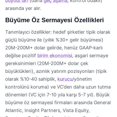
buyout’ları
(daha
geç aşama
, kontrol odaklı)
arasında yer alır.
Büyüme Öz Sermayesi Özellikleri
Tanımlayıcı özellikler: hedef şirketler tipik olarak
güçlü büyüme ile (yıllık %30+ gelir büyümesi)
20M-200M+ dolar gelirde, henüz GAAP-karlı
değilse pozitif
birim ekonomisi
, asgari sermaye
gereksinimleri (20M-200M+ dolar çek
büyüklükleri), azınlık yatırım pozisyonları (tipik
olarak %10-40 sahiplik,
kurucu
/yönetim
kontrolünü koruma) ve VC’den daha uzun tutma
dönemleri (VC için 7-10 yıla karşı 5-7 yıl). Büyük
büyüme öz sermayesi firmaları arasında General
Atlantic, Insight Partners, Vista Equity,