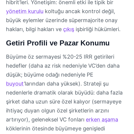
hibrit’leri. Yönetişim: önemli etki ile tipik bir
yönetim kurulu
koltuğu ancak kontrol değil,
büyük eylemler üzerinde süpermajorite onay
hakları, bilgi hakları ve
çıkış
işbirliği hükümleri.
Getiri Profili ve Pazar Konumu
Büyüme öz sermayesi %20-25 IRR getirileri
hedefler (daha az risk nedeniyle VC’den daha
düşük; büyüme odağı nedeniyle PE
buyout
’larından daha yüksek). Strateji şu
nedenlerle dramatik olarak büyüdü: daha fazla
şirket daha uzun süre özel kalıyor (sermayeye
ihtiyaç duyan olgun özel şirketlerin arzını
artırıyor), geleneksel VC fonları
erken aşama
köklerinin ötesinde büyümeye genişledi