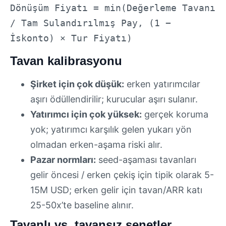
Dönüşüm Fiyatı = min(Değerleme Tavanı
/ Tam Sulandırılmış Pay, (1 −
İskonto) × Tur Fiyatı)
Tavan kalibrasyonu
Şirket için çok düşük:
erken yatırımcılar
aşırı ödüllendirilir; kurucular aşırı sulanır.
Yatırımcı için çok yüksek:
gerçek koruma
yok; yatırımcı karşılık gelen yukarı yön
olmadan erken-aşama riski alır.
Pazar normları:
seed-aşaması tavanları
gelir öncesi / erken çekiş için tipik olarak 5-
15M USD; erken gelir için tavan/ARR katı
25-50x’te baseline alınır.
Tavanlı vs. tavansız senetler