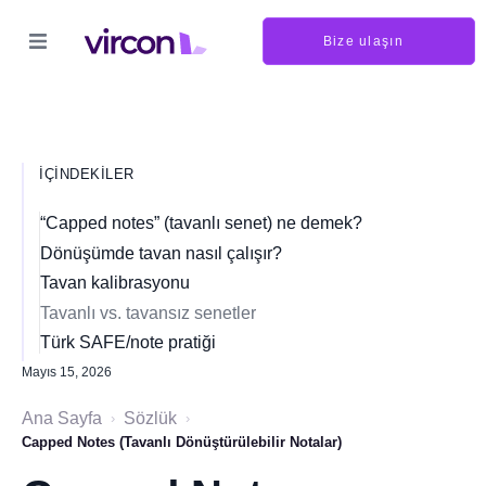
Bize ulaşın
İÇINDEKILER
“Capped notes” (tavanlı senet) ne demek?
Dönüşümde tavan nasıl çalışır?
Tavan kalibrasyonu
Tavanlı vs. tavansız senetler
Türk SAFE/note pratiği
Mayıs 15, 2026
Ana Sayfa
Sözlük
›
›
Capped Notes (Tavanlı Dönüştürülebilir Notalar)