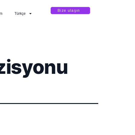
Bize ulaşın
im
Türkçe
zisyonu