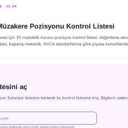
E · 25 DK
üzakere Pozisyonu Kontrol Listesi
esi için 30 maddelik kurucu pozisyon kontrol listesi: değerleme-eko
aları, kapanış-mekanik. NVCA standartlarına göre piyasa konumlandır
tesini aç
con Substack listesine katılarak bu kontrol listesine eriş. Bilgilerin sadec
esine katılarak yeni içerik almayı kabul ediyorum.