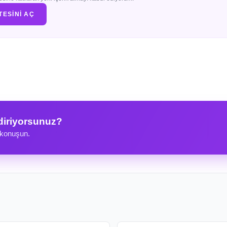
TESINI AÇ
diriyorsunuz?
 konuşun.