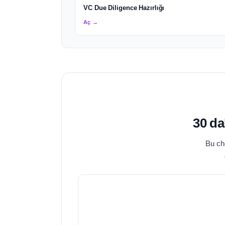
VC Due Diligence Hazırlığı
Aç →
30 da
Bu che