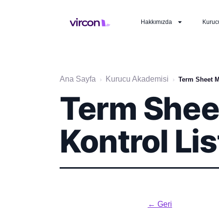
Hakkımızda
Kuruc
Ana Sayfa
Kurucu Akademisi
›
›
Term Sheet M
Term Shee
Kontrol Lis
← Geri