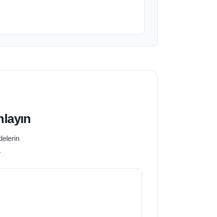
nlayın
delerin
.