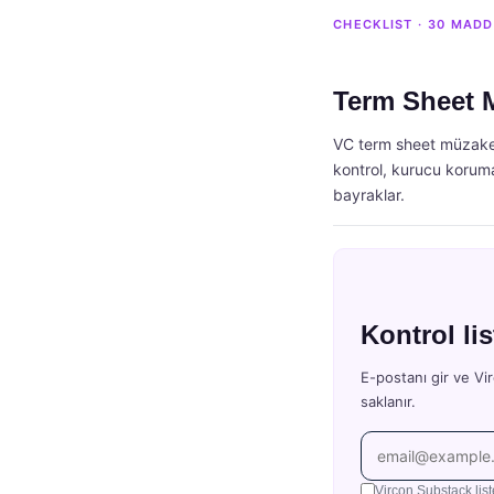
CHECKLIST · 30 MADD
Term Sheet M
VC term sheet müzaker
kontrol, kurucu korum
bayraklar.
Kontrol lis
E-postanı gir ve Vir
saklanır.
Vircon Substack list