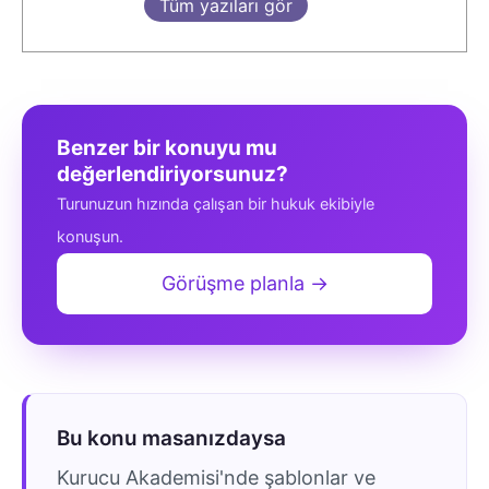
Tüm yazıları gör
Benzer bir konuyu mu
değerlendiriyorsunuz?
Turunuzun hızında çalışan bir hukuk ekibiyle
konuşun.
Görüşme planla →
Bu konu masanızdaysa
Kurucu Akademisi'nde şablonlar ve