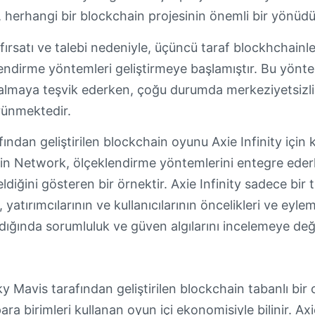
, herhangi bir blockchain projesinin önemli bir yönüd
ırsatı ve talebi nedeniyle, üçüncü taraf blockhchainler, 
lendirme yöntemleri geliştirmeye başlamıştır. Bu yönt
 almaya teşvik ederken, çoğu durumda merkeziyetsizli
örünmektedir.
ından geliştirilen blockchain oyunu Axie Infinity için 
nin Network, ölçeklendirme yöntemlerini entegre ederk
eldiğini gösteren bir örnektir. Axie Infinity sadece bi
in, yatırımcılarının ve kullanıcılarının öncelikleri ve eyl
ığında sorumluluk ve güven algılarını incelemeye değe
 Sky Mavis tarafından geliştirilen blockchain tabanlı 
para birimleri kullanan oyun içi ekonomisiyle bilinir. A