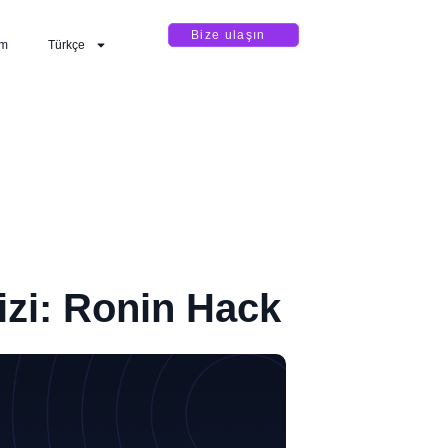
Bize ulaşın
im
Türkçe
izi: Ronin Hack