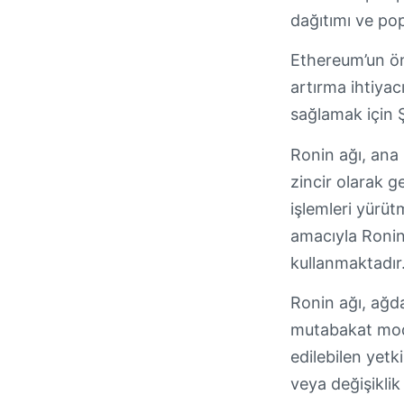
dağıtımı ve po
Ethereum’un öne
artırma ihtiyac
sağlamak için Ş
Ronin ağı, ana
zincir olarak ge
işlemleri yürüt
amacıyla Ronin
kullanmaktadır
Ronin ağı, ağda
mutabakat model
edilebilen yetk
veya değişiklik