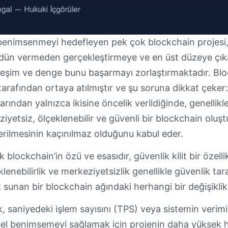
benimsenmeyi hedefleyen pek çok blockchain projesi, t
dün vermeden gerçekleştirmeye ve en üst düzeye çık
ileşim ve denge bunu başarmayı zorlaştırmaktadır. Bl
 tarafından ortaya atılmıştır ve şu soruna dikkat çeker:
arından yalnızca ikisine öncelik verildiğinde, genellikl
yetsiz, ölçeklenebilir ve güvenli bir blockchain oluştu
verilmesinin kaçınılmaz olduğunu kabul eder.
 blockchain’in özü ve esasıdır, güvenlik kilit bir özellik
klenebilirlik ve merkeziyetsizlik genellikle güvenlik ta
ik sunan bir blockchain ağındaki herhangi bir değişikli
ik, saniyedeki işlem sayısını (TPS) veya sistemin verimi
esel benimsemeyi sağlamak için projenin daha yüksek 