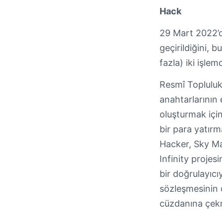
Hack
29 Mart 2022’d
geçirildiğini,
fazla) iki işle
Resmî Topluluk 
anahtarlarının
oluşturmak için
bir para yatırm
Hacker, Sky Mav
Infinity projes
bir doğrulayıcı
sözleşmesinin 
cüzdanına çekm