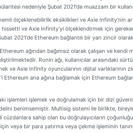
pülaritesi nedeniyle Şubat 2021’de muazzam bir kullan
mli ölçeklenebilirlik eksiklikleri ve Axie Infinity’nin a
ı hissetti ve Axie Infinity’yi ölçeklendirmek için gereke
ubat 2021’de Ethereum bağlantılı bir yan zincir olarak
 Ethereum ağından bağımsız olarak çalışan ve kendi
liştirilmektedir. Ronin ağı, kullanıcılar arasındaki sürt
mek ve Axie Infinity oyuncularının dijital varlıklarının 
’i Ethereum ana ağına bağlamak için Ethereum bağlantı
.
ki işlemleri işlemek ve doğrulamak için bir dizi güveni
ini benimsemiştir. Multisig sistemi ile birlikte, birey
ili cüzdanlara sahip olan bu doğrulayıcıların çoğunluğ
 için veya bir para yatırma veya çekme işleminin tanınm