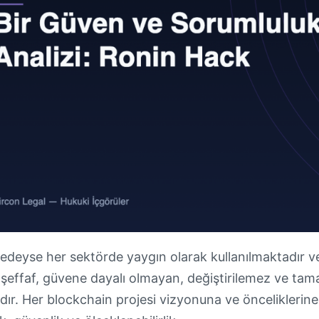
edeyse her sektörde yaygın olarak kullanılmaktadır v
 şeffaf, güvene dayalı olmayan, değiştirilemez ve tam
r. Her blockchain projesi vizyonuna ve önceliklerine 