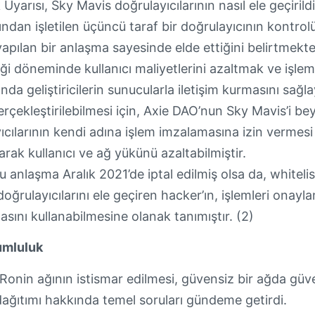
Uyarısı, Sky Mavis doğrulayıcılarının nasıl ele geçiril
ndan işletilen üçüncü taraf bir doğrulayıcının kontro
pılan bir anlaşma sayesinde elde ettiğini belirtmekte
ği döneminde kullanıcı maliyetlerini azaltmak ve işleml
sında geliştiricilerin sunucularla iletişim kurmasını sa
erçekleştirilebilmesi için, Axie DAO’nun Sky Mavis’i bey
cılarının kendi adına işlem imzalamasına izin vermesi 
arak kullanıcı ve ağ yükünü azaltabilmiştir.
 anlaşma Aralık 2021’de iptal edilmiş olsa da, whitelist
oğrulayıcılarını ele geçiren hacker’ın, işlemleri onayl
asını kullanabilmesine olanak tanımıştır. (2)
umluluk
Ronin ağının istismar edilmesi, güvensiz bir ağda güv
ağıtımı hakkında temel soruları gündeme getirdi.