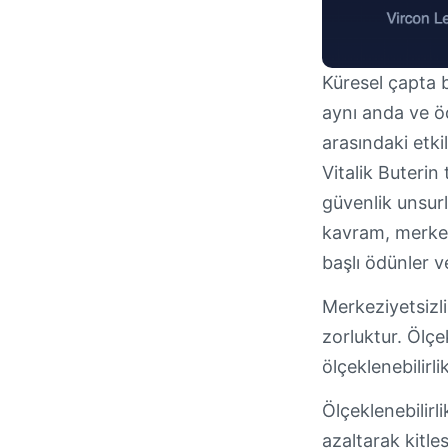
Küresel çapta 
aynı anda ve ö
arasındaki etk
Vitalik Buterin
güvenlik unsurl
kavram, merkezi
başlı ödünler 
Merkeziyetsizlik
zorluktur. Ölçe
ölçeklenebilirl
Ölçeklenebilirl
azaltarak kitl