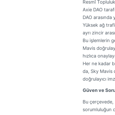
Resmî Topluluk 
Axie DAO tarafı
DAO arasında ya
Yüksek ağ trafi
ayrı zincir ara
Bu işlemlerin g
Mavis doğrulayı
hızlıca onaylay
Her ne kadar bu
da, Sky Mavis d
doğrulayıcı imz
Güven ve Sor
Bu çerçevede, 
sorumluluğun d