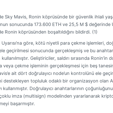
e Sky Mavis, Ronin köprüsünde bir güvenlik ihlali yaş
 bunun sonucunda 173.600 ETH ve 25,5 M $ değerinde 
mde Ronin köprüsünden boşaltıldığını bildirdi. (1)
Uyarısı’na göre, kötü niyetli para çekme işlemleri, doğr
 ele geçirilmesi sonucunda gerçekleşmiş ve bu anahtar
 kullanılmıştır. Geliştiriciler, saldırı sırasında Ronin’
a veya çekme işleminin gerçekleşmesi için beş tanesini
is’e ait dört doğrulayıcı node’un kontrolünü ele geçi
ini destekleyen topluluk odaklı bir organizasyon olan 
yı kullanmıştır. Doğrulayıcı anahtarlarının çoğunluğu
çoklu imza (multisign) modelinden yararlanarak kript
eyi başarmıştır.