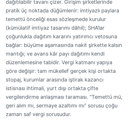
dağıtılabilir tavanı çizer. Girişim şirketlerinde
pratik üç noktada düğümlenir: imtiyazlı paylara
temettü önceliği esas sözleşmede kurulur
(kümülatif imtiyaz tasarımı dâhil); SHA’lar
çoğunlukla dağıtım kararını yatırımcı vetosuna
bağlar: büyüme aşamasında nakit şirkette kalsın
mantığı; ve avans kâr payı dağıtımı kendi
düzenlemesine tabidir. Vergi katmanı yapıya
göre değişir: tam mükellef gerçek kişi ortakta
stopaj, kurumlar arasında iştirak kazancı
istisnası ihtimali, yurt dışı ortakta çifte
vergilendirme anlaşması taraması. “Temettü mü,
geri alım mı, sermaye azaltımı mı” sorusu çoğu
zaman saf vergi sorusudur.