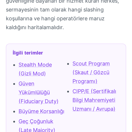
güvenliğine dayanan bir hizmet kuran herkes,
sermayesinin tam olarak hangi slashing
koşullarına ve hangi operatörlere maruz
kaldığını haritalamalıdır.
İlgili terimler
Scout Program
Stealth Mode
(Skaut / Gözcü
(Gizli Mod)
Programı)
Güven
CIPP/E (Sertifikalı
Yükümlülüğü
Bilgi Mahremiyeti
(Fiduciary Duty)
Uzmanı / Avrupa)
Büyüme Korsanlığı
Geç Çoğunluk
(Late Majority)