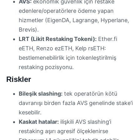
AVS:
ekonomik güvenlik için restake
edenlere/operatörlere ödeme yapan
hizmetler (EigenDA, Lagrange, Hyperlane,
Brevis).
LRT (Likit Restaking Tokeni):
Ether.fi
eETH, Renzo ezETH, Kelp rsETH:
bestlemenebilirlik için tokenleştirilmiş
restaking pozisyonu.
Riskler
Bileşik slashing:
tek operatörün kötü
davranışı birden fazla AVS genelinde stake’i
kesebilir.
Kaskat hatalar:
ilişkili AVS slashing’i
restaking aşırı agresif ölçeklenirse