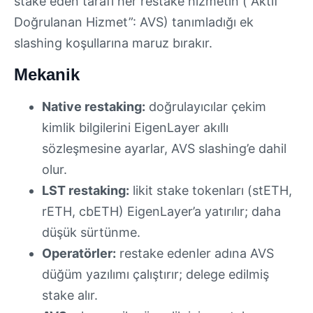
stake eden tarafı her restake hizmetin (“Aktif
Doğrulanan Hizmet”: AVS) tanımladığı ek
slashing koşullarına maruz bırakır.
Mekanik
Native restaking:
doğrulayıcılar çekim
kimlik bilgilerini EigenLayer akıllı
sözleşmesine ayarlar, AVS slashing’e dahil
olur.
LST restaking:
likit stake tokenları (stETH,
rETH, cbETH) EigenLayer’a yatırılır; daha
düşük sürtünme.
Operatörler:
restake edenler adına AVS
düğüm yazılımı çalıştırır; delege edilmiş
stake alır.