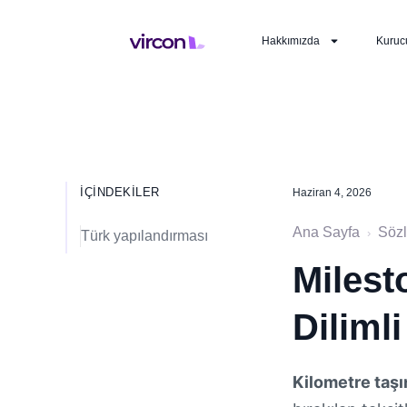
Hakkımızda
Kuruc
İÇINDEKILER
Haziran 4, 2026
Ana Sayfa
Söz
›
Türk yapılandırması
Milest
Diliml
Kilometre taşı