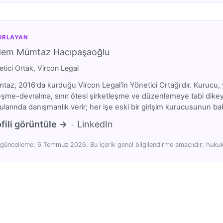
IRLAYAN
dem Mümtaz Hacıpaşaoğlu
tici Ortak, Vircon Legal
az, 2016'da kurduğu Vircon Legal'in Yönetici Ortağı'dır. Kurucu, y
eşme-devralma, sınır ötesi şirketleşme ve düzenlemeye tabi dikeyler
larında danışmanlık verir; her işe eski bir girişim kurucusunun bakı
fili görüntüle →
LinkedIn
·
güncelleme: 6 Temmuz 2026. Bu içerik genel bilgilendirme amaçlıdır; hukuki