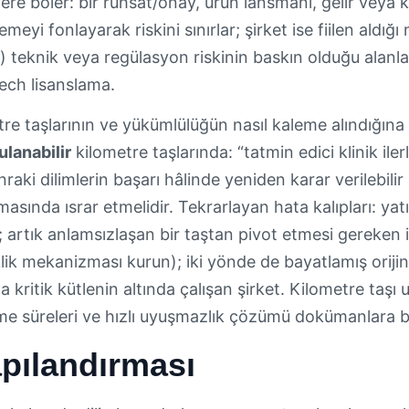
lere böler: bir ruhsat/onay, ürün lansmanı, gelir veya kull
lemeyi fonlayarak riskini sınırlar; şirket ise fiilen aldı
az) teknik veya regülasyon riskinin baskın olduğu alanla
tech lisanslama.
re taşlarının ve yükümlülüğün nasıl kaleme alındığına 
ulanabilir
kilometre taşlarında: “tatmin edici klinik il
raki dilimlerin başarı hâlinde yeniden karar verilebilir 
asında ısrar etmelidir. Tekrarlayan hata kalıpları: ya
r; artık anlamsızlaşan bir taştan pivot etmesi gereken iş
lik mekanizması kurun); iki yönde de bayatlamış orijin
da kritik kütlenin altında çalışan şirket. Kilometre taşı
tme süreleri ve hızlı uyuşmazlık çözümü dokümanlara b
pılandırması