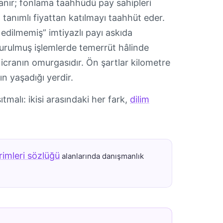
lanır; fonlama taahhüdü pay sahipleri
 tanımlı fiyattan katılmayı taahhüt eder.
 edilmemiş” imtiyazlı payı askıda
kurulmuş işlemlerde temerrüt hâlinde
icranın omurgasıdır. Ön şartlar kilometre
rın yaşadığı yerdir.
ıtmalı: ikisi arasındaki her fark,
dilim
rimleri sözlüğü
alanlarında danışmanlık