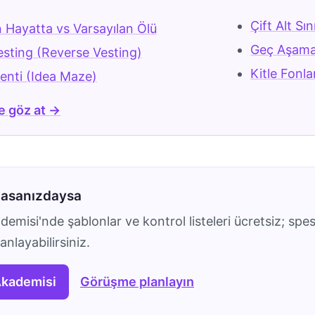
r
Çift Alt Sın
n Hayatta vs Varsayılan Ölü
Geç Aşama
esting (Reverse Vesting)
Kitle Fonl
renti (Idea Maze)
e göz at →
masanızdaysa
emisi'nde şablonlar ve kontrol listeleri ücretsiz; spes
nlayabilirsiniz.
Akademisi
Görüşme planlayın