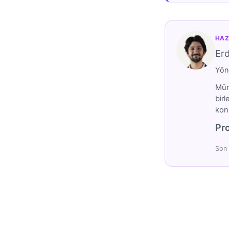
HAZ
Er
Yöne
Mümt
birl
konu
Pro
Son 