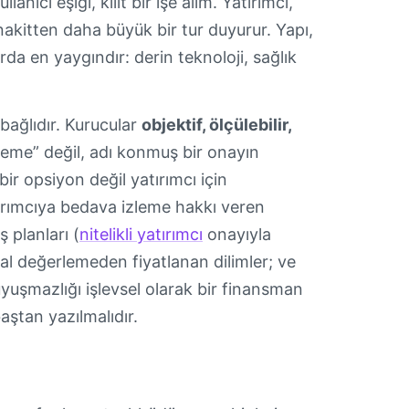
anıcı eşiği, kilit bir işe alım. Yatırımcı,
ğı nakitten daha büyük bir tur duyurur. Yapı,
rda en yaygındır: derin teknoloji, sağlık
bağlıdır. Kurucular
objektif, ölçülebilir,
erleme” değil, adı konmuş bir onayın
bir opsiyon değil yatırımcı için
tırımcıya bedava izleme hakkı veren
 planları (
nitelikli yatırımcı
onayıyla
al değerlemeden fiyatlanan dilimler; ve
 uyuşmazlığı işlevsel olarak bir finansman
aştan yazılmalıdır.