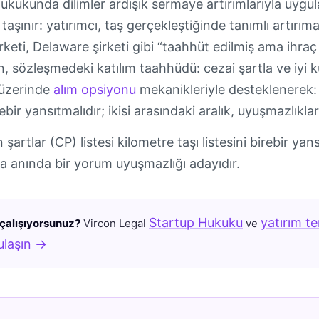
hukukunda dilimler ardışık sermaye artırımlarıyla uygu
aşınır: yatırımcı, taş gerçekleştiğinde tanımlı artırıma
keti, Delaware şirketi gibi “taahhüt edilmiş ama ihraç
, sözleşmedeki katılım taahhüdü: cezai şartla ve iyi 
 üzerinde
alım opsiyonu
mekanikleriyle desteklenerek: 
irebir yansıtmalıdır; ikisi arasındaki aralık, uyuşmazlıkla
şartlar (CP) listesi kilometre taşı listesini birebir yans
a anında bir yorum uyuşmazlığı adayıdır.
Startup Hukuku
yatırım te
çalışıyorsunuz?
Vircon Legal
ve
ulaşın →