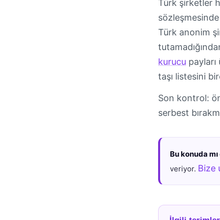
Türk şirketler 
sözleşmesinde t
Türk anonim şir
tutamadığından
kurucu
payları
taşı listesini b
Son kontrol: ön 
serbest bırakm
Bu konuda mı 
Bize 
veriyor.