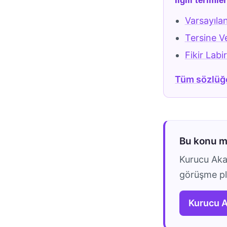
İlgili terimle
Varsayıla
Tersine V
Fikir Labi
Tüm sözlüğ
Bu konu 
Kurucu Akad
görüşme pla
Kurucu 