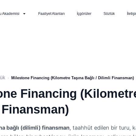
u Akademisi
Faaliyet Alanları
İçgörüler
Sözlük
İletiş
lük
›
Milestone Financing (Kilometre Taşına Bağlı / Dilimli Finansman)
one Financing (Kilometre
i Finansman)
na bağlı (dilimli) finansman
, taahhüt edilen bir turu, k