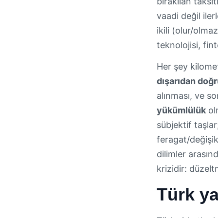
bırakılan taksit
vaadi değil iler
ikili (olur/olm
teknolojisi, fin
Her şey kilomet
dışarıdan doğr
alınması, ve son
yükümlülük
olm
sübjektif taşla
feragat/değişik
dilimler arasın
krizidir: düzel
Türk ya