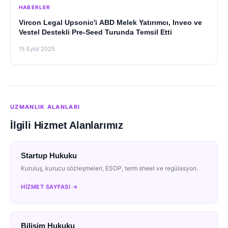
HABERLER
Vircon Legal Upsonic'i ABD Melek Yatırımcı, Inveo ve
Vestel Destekli Pre-Seed Turunda Temsil Etti
15 Eylül 2025
UZMANLIK ALANLARI
İlgili Hizmet Alanlarımız
Startup Hukuku
Kuruluş, kurucu sözleşmeleri, ESOP, term sheet ve regülasyon.
HIZMET SAYFASI →
Bilişim Hukuku