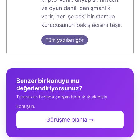
ve oyun dahil; danışmanlık
verir; her işe eski bir startup
kurucusunun bakış açısını taşır.
Tüm yazıları gör
Benzer bir konuyu mu
değerlendiriyorsunuz?
Turunuzun hızında çalışan bir hukuk ekibiyle
konuşun.
Görüşme planla →