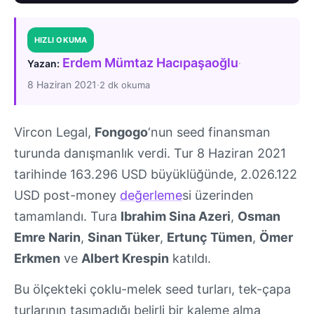
HIZLI OKUMA
Erdem Mümtaz Hacıpaşaoğlu
·
Yazan:
8 Haziran 2021
·
2 dk okuma
Vircon Legal,
Fongogo
‘nun seed finansman
turunda danışmanlık verdi. Tur 8 Haziran 2021
tarihinde 163.296 USD büyüklüğünde, 2.026.122
USD post-money
değerleme
si üzerinden
tamamlandı. Tura
Ibrahim Sina Azeri
,
Osman
Emre Narin
,
Sinan Tüker
,
Ertunç Tümen
,
Ömer
Erkmen
ve
Albert Krespin
katıldı.
Bu ölçekteki çoklu-melek seed turları, tek-çapa
turlarının taşımadığı belirli bir kaleme alma