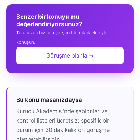
Benzer bir konuyu mu
değerlendiriyorsunuz?
Turunuzun hızında çalışan bir hukuk ekibiyle
konuşun.
Görüşme planla →
Bu konu masanızdaysa
Kurucu Akademisi'nde şablonlar ve
kontrol listeleri ücretsiz; spesifik bir
durum için 30 dakikalık ön görüşme
planlayabilirsiniz.