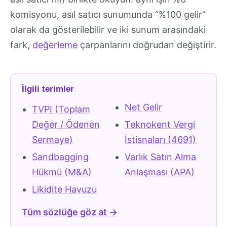
komisyonu, asıl satıcı sunumunda “%100 gelir”
olarak da gösterilebilir ve iki sunum arasındaki
fark,
değerleme
çarpanlarını doğrudan değiştirir.
İlgili terimler
Net Gelir
TVPI (Toplam
Değer / Ödenen
Teknokent Vergi
Sermaye)
İstisnaları (4691)
Sandbagging
Varlık Satın Alma
Hükmü (M&A)
Anlaşması (APA)
Likidite Havuzu
Tüm sözlüğe göz at →