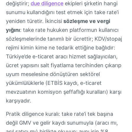
değiştirir;
due diligence
ekipleri şirketin hangi
sunumu kullandığını test etmek için take rate’i
yeniden türetir. İkincisi
sözleşme ve vergi
yığını
: take rate hukuken platformun kullanıcı
sözleşmelerinde tanımlı bir ücrettir; KDV/stopaj
rejimi kimin kime ne tedarik ettiğine bağlıdır:
Türkiye’de e-ticaret aracı hizmet sağlayıcıları,
ücret yapısını salt fiyatlama tercihinden çıkarıp
uyum meselesine dönüştüren sektörel
yükümlülüklerle (ETBİS kaydı, e-ticaret
mevzuatının komisyon şeffaflığı kuralları) karşı
karşıyadır.
Pratik diligence kuralı: take rate’i tek başına
değil GMV ve gelir kaydı sunumuyla (aracı mı,
asıl satıcı mı) birlikte okuyun: aynı işin %8