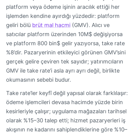
platform veya ödeme işinin aracılık ettiği her
işlemden kendine ayırdığı yüzdedir: platform
geliri bölü
brüt mal hacmi
(GMV). Alıcı ve
satıcılar platform üzerinden 10M$ değişiyorsa
ve platform 800 bin$ gelir yazıyorsa, take rate
%8’dir. Pazaryerinin etkileyici görünen GMV’sini
gerçek gelire çeviren tek sayıdır; yatırımcıların
GMV ile take rate’i asla ayrı ayrı değil, birlikte
okumasının sebebi budur.
Take rate’ler keyfî değil yapısal olarak farklılaşır:
ödeme işlemcileri devasa hacimde yüzde birin
kesirleriyle çalışır; uygulama mağazaları tarihsel
olarak %15–30 talep etti; hizmet pazaryerleri iş
akışının ne kadarını sahiplendiklerine göre %10–