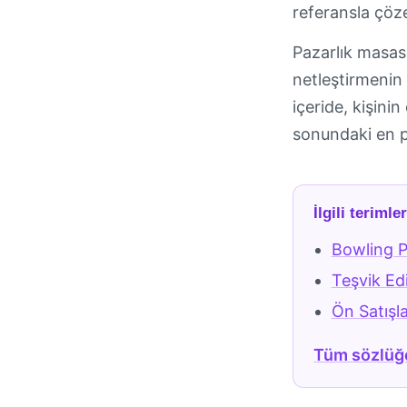
referansla çöze
Pazarlık masas
netleştirmenin 
içeride, kişinin
sonundaki en p
İlgili terimle
Bowling Pi
Teşvik Ed
Ön Satışla
Tüm sözlüğ