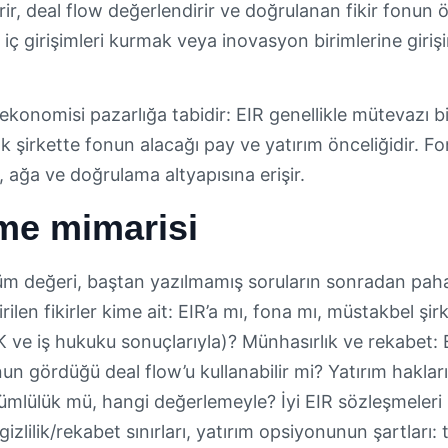
ir, deal flow değerlendirir ve doğrulanan fikir fonun 
 iç girişimleri kurmak veya inovasyon birimlerine giriş
onomisi pazarlığa tabidir: EIR genellikle mütevazı bir
k şirkette fonun alacağı pay ve yatırım önceliğidir. Fon
 ağa ve doğrulama altyapısına erişir.
me mimarisi
 tüm değeri, baştan yazılmamış soruların sonradan pah
tirilen fikirler kime ait: EIR’a mı, fona mı, müstakbel ş
 ve iş hukuku sonuçlarıyla)? Münhasırlık ve rekabet: 
onun gördüğü deal flow’u kullanabilir mi? Yatırım haklar
ümlülük mü, hangi değerlemeyle? İyi EIR sözleşmeleri bu
 gizlilik/rekabet sınırları, yatırım opsiyonunun şartla