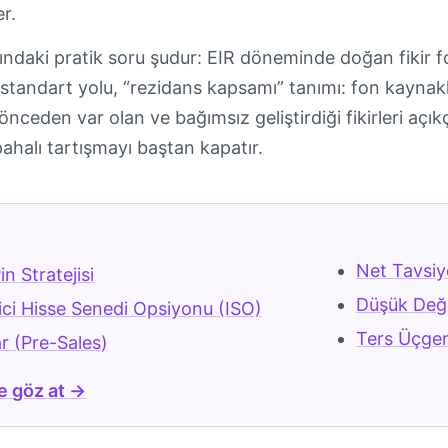
r.
ındaki pratik soru şudur: EIR döneminde doğan fikir
standart yolu, “rezidans kapsamı” tanımı: fon kaynakları
 önceden var olan ve bağımsız geliştirdiği fikirleri açık
ahalı tartışmayı baştan kapatır.
r
Net Tavsiy
n Stratejisi
Düşük Değ
ici Hisse Senedi Opsiyonu (ISO)
Ters Üçgen
r (Pre-Sales)
e göz at →