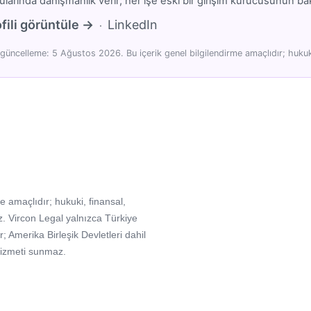
larında danışmanlık verir; her işe eski bir girişim kurucusunun bakı
fili görüntüle →
LinkedIn
·
güncelleme: 5 Ağustos 2026. Bu içerik genel bilgilendirme amaçlıdır; hukuki
e amaçlıdır; hukuki, finansal,
. Vircon Legal yalnızca Türkiye
Amerika Birleşik Devletleri dahil
hizmeti sunmaz.