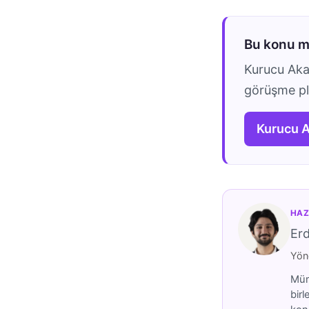
Bu konu 
Kurucu Akad
görüşme pla
Kurucu 
HAZ
Er
Yöne
Mümt
birl