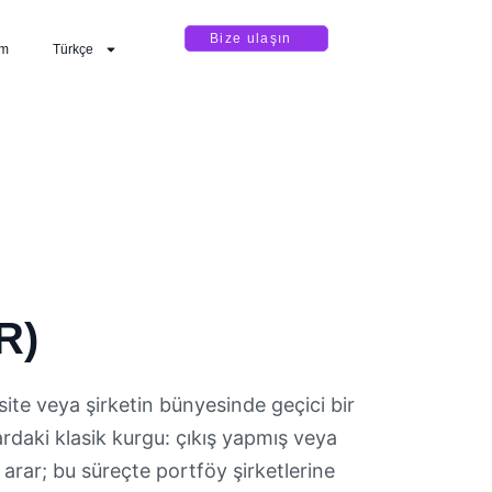
Bize ulaşın
im
Türkçe
R)
rsite veya şirketin bünyesinde geçici bir
ardaki klasik kurgu: çıkış yapmış veya
a arar; bu süreçte portföy şirketlerine