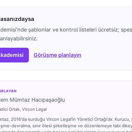
masanızdaysa
emisi'nde şablonlar ve kontrol listeleri ücretsiz; spes
nlayabilirsiniz.
Akademisi
Görüşme planlayın
IRLAYAN
dem Mümtaz Hacıpaşaoğlu
tici Ortak, Vircon Legal
az, 2016'da kurduğu Vircon Legal'in Yönetici Ortağı'dır. Kurucu, y
eşme-devralma, sınır ötesi şirketleşme ve düzenlemeye tabi dikeyler