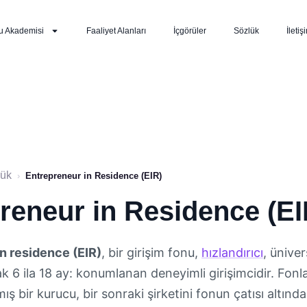
u Akademisi
Faaliyet Alanları
İçgörüler
Sözlük
İletiş
lük
›
Entrepreneur in Residence (EIR)
reneur in Residence (EI
n residence (EIR)
, bir girişim fonu,
hızlandırıcı
, ünive
rak 6 ila 18 ay: konumlanan deneyimli girişimcidir. Fonl
mış bir kurucu, bir sonraki şirketini fonun çatısı altınd