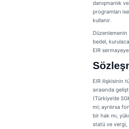
danışmanlık ver
programları ise
kullanır.
Düzenlemenin ek
bedel, kurulaca
EIR sermayeye,
Sözleş
EIR ilişkisinin
sırasında geliş
(Türkiye’de SGK
mi; ayrılırsa f
bir hak mı, yük
statü ve vergi,