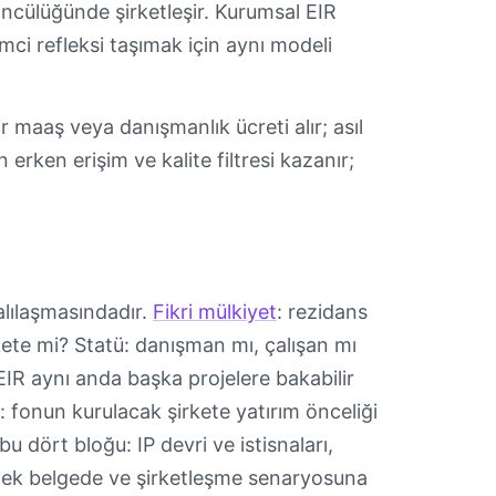
öncülüğünde şirketleşir. Kurumsal EIR
imci refleksi taşımak için aynı modeli
 maaş veya danışmanlık ücreti alır; asıl
 erken erişim ve kalite filtresi kazanır;
alılaşmasındadır.
Fikri mülkiyet
: rezidans
irkete mi? Statü: danışman mı, çalışan mı
EIR aynı anda başka projelere bakabilir
ı: fonun kurulacak şirkete yatırım önceliği
 dört bloğu: IP devri ve istisnaları,
rı: tek belgede ve şirketleşme senaryosuna