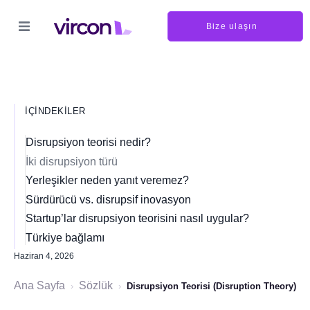
Bize ulaşın
İÇINDEKILER
Disrupsiyon teorisi nedir?
İki disrupsiyon türü
Yerleşikler neden yanıt veremez?
Sürdürücü vs. disrupsif inovasyon
Startup’lar disrupsiyon teorisini nasıl uygular?
Türkiye bağlamı
Haziran 4, 2026
Ana Sayfa
Sözlük
›
›
Disrupsiyon Teorisi (Disruption Theory)