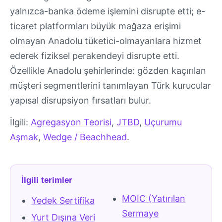
yalnızca-banka ödeme işlemini disrupte etti; e-
ticaret platformları büyük mağaza erişimi
olmayan Anadolu tüketici-olmayanlara hizmet
ederek fiziksel perakendeyi disrupte etti.
Özellikle Anadolu şehirlerinde: gözden kaçırılan
müşteri segmentlerini tanımlayan Türk kurucular
yapısal disrupsiyon fırsatları bulur.
İlgili:
Agregasyon Teorisi
,
JTBD
,
Uçurumu
Aşmak
,
Wedge / Beachhead
.
İlgili terimler
MOIC (Yatırılan
Yedek Sertifika
Sermaye
Yurt Dışına Veri