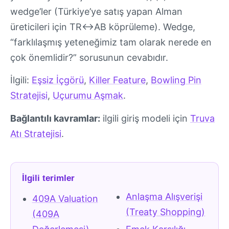
wedge’ler (Türkiye’ye satış yapan Alman
üreticileri için TR↔AB köprüleme). Wedge,
“farklılaşmış yeteneğimiz tam olarak nerede en
çok önemlidir?” sorusunun cevabıdır.
İlgili:
Eşsiz İçgörü
,
Killer Feature
,
Bowling Pin
Stratejisi
,
Uçurumu Aşmak
.
Bağlantılı kavramlar:
ilgili giriş modeli için
Truva
Atı Stratejisi
.
İlgili terimler
Anlaşma Alışverişi
409A Valuation
(Treaty Shopping)
(409A