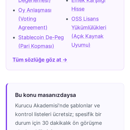
Değerlemesi)
Emek Karşılığı
Hisse
Oy Anlaşması
(Voting
OSS Lisans
Agreement)
Yükümlülükleri
(Açık Kaynak
Stablecoin De-Peg
Uyumu)
(Pari Kopması)
Tüm sözlüğe göz at →
Bu konu masanızdaysa
Kurucu Akademisi'nde şablonlar ve
kontrol listeleri ücretsiz; spesifik bir
durum için 30 dakikalık ön görüşme