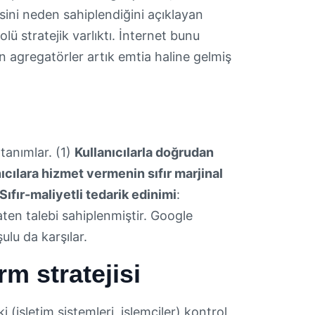
şkisini neden sahiplendiğini açıklayan
lü stratejik varlıktı. İnternet bunu
nen agregatörler artık emtia haline gelmiş
tanımlar. (1)
Kullanıcılarla doğrudan
ıcılara hizmet vermenin sıfır marjinal
Sıfır-maliyetli tedarik edinimi
:
ten talebi sahiplenmiştir. Google
lu da karşılar.
m stratejisi
(işletim sistemleri, işlemciler) kontrol