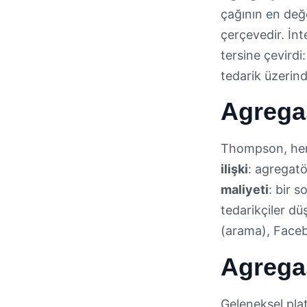
çağının en değer
çerçevedir. İnt
tersine çevirdi
tedarik üzerin
Agrega
Thompson, herh
ilişki
: agregatö
maliyeti
: bir s
tedarikçiler dü
(arama), Facebo
Agregas
Geleneksel plat