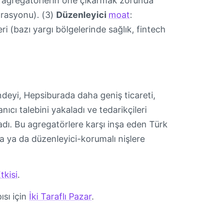
ki agregatörlerin öne çıkarmak zorunda
grasyonu). (3)
Düzenleyici
moat
:
i (bazı yargı bölgelerinde sağlık, fintech
ndeyi, Hepsiburada daha geniş ticareti,
anıcı talebini yakaladı ve tedarikçileri
ladı. Bu agregatörlere karşı inşa eden Türk
a ya da düzenleyici-korumalı nişlere
tkisi
.
ısı için
İki Taraflı Pazar
.