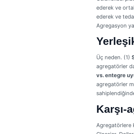
ederek ve ortak
ederek ve tedar
Agregasyon yapı
Yerleşi
Üç neden. (1)
agregatörler da
vs. entegre u
agregatörler mo
sahiplendiğinde,
Karşı-a
Agregatörlere k