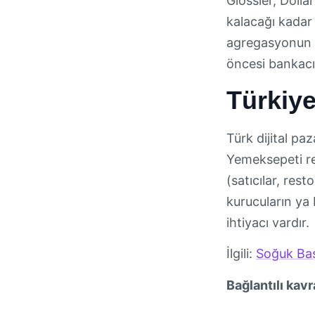
Glossier, Dolla
kalacağı kadar 
agregasyonun dü
öncesi bankacıl
Türkiy
Türk dijital pa
Yemeksepeti rest
(satıcılar, res
kurucuların ya 
ihtiyacı vardır.
İlgili:
Soğuk Baş
Bağlantılı kavr