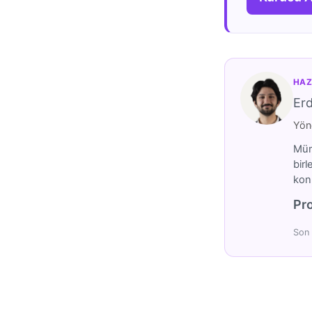
HAZ
Er
Yöne
Mümt
birl
konu
Pro
Son 