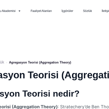
u Akademisi
Faaliyet Alanları
İçgörüler
Sözlük
İletiş
lük
›
Agregasyon Teorisi (Aggregation Theory)
syon Teorisi (Aggregat
syon Teorisi nedir?
orisi (Aggregation Theory)
: Stratechery’de Ben Thom