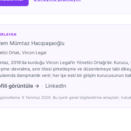
IRLAYAN
dem Mümtaz Hacıpaşaoğlu
tici Ortak, Vircon Legal
az, 2016'da kurduğu Vircon Legal'in Yönetici Ortağı'dır. Kurucu, y
eşme-devralma, sınır ötesi şirketleşme ve düzenlemeye tabi dikeyler
larında danışmanlık verir; her işe eski bir girişim kurucusunun bakı
fili görüntüle →
LinkedIn
·
güncelleme: 6 Temmuz 2026. Bu içerik genel bilgilendirme amaçlıdır; hukuki