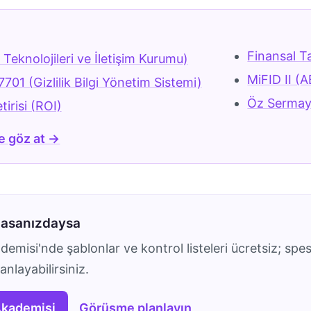
r
Finansal T
 Teknolojileri ve İletişim Kurumu)
MiFID II (A
701 (Gizlilik Bilgi Yönetim Sistemi)
Öz Sermaye
tirisi (ROI)
e göz at →
masanızdaysa
emisi'nde şablonlar ve kontrol listeleri ücretsiz; spes
nlayabilirsiniz.
Akademisi
Görüşme planlayın