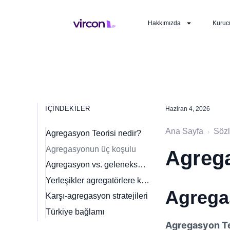
Hakkımızda
Kuruc
İÇINDEKILER
Haziran 4, 2026
Ana Sayfa
Söz
›
Agregasyon Teorisi nedir?
Agregasyonun üç koşulu
Agrega
Agregasyon vs. geleneksel platform stratejisi
Yerleşikler agregatörlere karşı neden başarısız olur?
Agrega
Karşı-agregasyon stratejileri
Türkiye bağlamı
Agregasyon Te