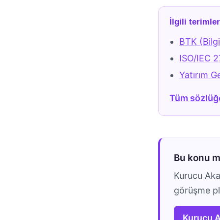
İlgili terimle
BTK (Bilgi
ISO/IEC 27
Yatırım Ge
Tüm sözlüğ
Bu konu 
Kurucu Akad
görüşme pla
Kurucu 