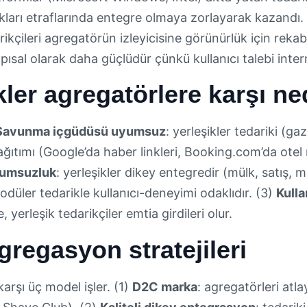
ları etraflarında entegre olmaya zorlayarak kazandı. A
ikçileri agregatörün izleyicisine görünürlük için rek
sal olarak daha güçlüdür çünkü kullanıcı talebi intern
kler agregatörlere karşı ne
Savunma içgüdüsü uyumsuz
: yerleşikler tedariki (g
ğıtımı (Google’da haber linkleri, Booking.com’da otel 
yumsuzluk
: yerleşikler dikey entegredir (mülk, satış, m
düler tedarikle kullanıcı-deneyimi odaklıdır. (3)
Kulla
 yerleşik tedarikçiler emtia girdileri olur.
gregasyon stratejileri
arşı üç model işler. (1)
D2C marka
: agregatörleri atlay