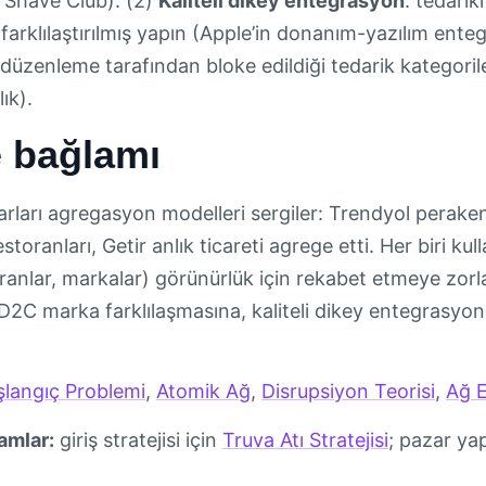
r Shave Club). (2)
Kaliteli dikey entegrasyon
: tedari
farklılaştırılmış yapın (Apple’in donanım-yazılım ente
zenleme tarafından bloke edildiği tedarik kategoriler
ık).
e bağlamı
zarları agregasyon modelleri sergiler: Trendyol perake
oranları, Getir anlık ticareti agrege etti. Her biri kull
toranlar, markalar) görünürlük için rekabet etmeye zor
D2C marka farklılaşmasına, kaliteli dikey entegrasyon
langıç Problemi
,
Atomik Ağ
,
Disrupsiyon Teorisi
,
Ağ E
amlar:
giriş stratejisi için
Truva Atı Stratejisi
; pazar yap