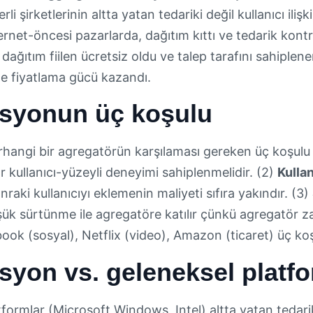
li şirketlerinin altta yatan tedariki değil kullanıcı ili
ernet-öncesi pazarlarda, dağıtım kıttı ve tedarik kontro
: dağıtım fiilen ücretsiz oldu ve talep tarafını sahiple
de fiyatlama gücü kazandı.
syonun üç koşulu
angi bir agregatörün karşılaması gereken üç koşulu 
r kullanıcı-yüzeyli deneyimi sahiplenmelidir. (2)
Kullan
onraki kullanıcıyı eklemenin maliyeti sıfıra yakındır. (3)
şük sürtünme ile agregatöre katılır çünkü agregatör za
ok (sosyal), Netflix (video), Amazon (ticaret) üç koşu
yon vs. geleneksel platfor
formlar (Microsoft Windows, Intel) altta yatan tedariki 