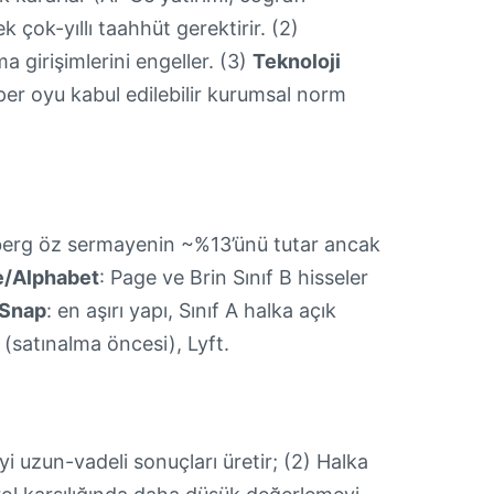
k çok-yıllı taahhüt gerektirir. (2)
 girişimlerini engeller. (3)
Teknoloji
süper oyu kabul edilebilir kurumsal norm
berg öz sermayenin ~%13’ünü tutar ancak
e/Alphabet
: Page ve Brin Sınıf B hisseler
Snap
: en aşırı yapı, Sınıf A halka açık
 (satınalma öncesi), Lyft.
yi uzun-vadeli sonuçları üretir; (2) Halka