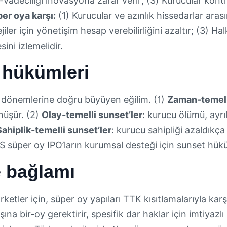
-vadeciliği inovasyona zarar verir; (3) Kurucular kon
er oya karşı:
(1) Kurucular ve azınlık hissedarlar arası
jiler için yönetişim hesap verebilirliğini azaltır; (3) Ha
ini izlemelidir.
 hükümleri
oy dönemlerine doğru büyüyen eğilim. (1)
Zaman-temell
nüşür. (2)
Olay-temelli sunset’ler
: kurucu ölümü, ayrıl
Sahiplik-temelli sunset’ler
: kurucu sahipliği azaldıkça
S süper oy IPO’ların kurumsal desteği için sunset hüküm
e bağlamı
irketler için, süper oy yapıları TTK kısıtlamalarıyla k
ına bir-oy gerektirir, spesifik dar haklar için imtiyazlı 