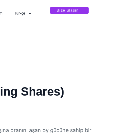
Bize ulaşın
im
Türkçe
ing Shares)
şına oranını aşan oy gücüne sahip bir