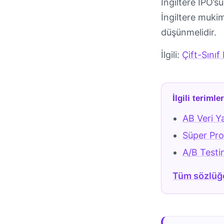
İngiltere IPO’s
İngiltere mukim
düşünmelidir.
İlgili:
Çift-Sınıf
İlgili terimle
AB Veri Y
Süper Pro
A/B Testi
Tüm sözlüğ