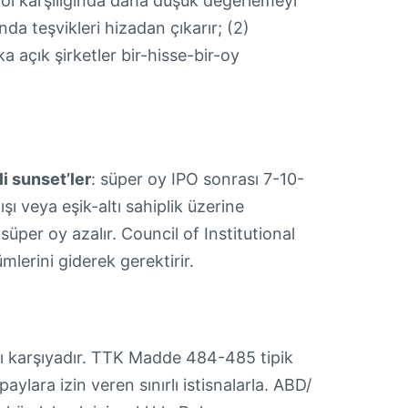
trol karşılığında daha düşük değerlemeyi
nda teşvikleri hizadan çıkarır; (2)
lka açık şirketler bir-hisse-bir-oy
i sunset’ler
: süper oy IPO sonrası 7-10-
ışı veya eşik-altı sahiplik üzerine
 süper oy azalır. Council of Institutional
lerini giderek gerektirir.
arşı karşıyadır. TTK Madde 484-485 tipik
paylara izin veren sınırlı istisnalarla. ABD/