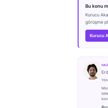
Bu konu 
Kurucu Akad
görüşme pla
Kurucu 
HAZ
Er
Yöne
Mümt
birl
konu
Pro