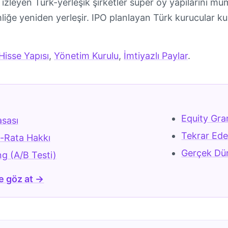
u izleyen Türk-yerleşik şirketler süper oy yapılarını m
liğe yeniden yerleşir. IPO planlayan Türk kurucular kur
 Hisse Yapısı
,
Yönetim Kurulu
,
İmtiyazlı Paylar
.
r
Equity Gran
asası
Tekrar Ede
-Rata Hakkı
Gerçek Dün
ng (A/B Testi)
e göz at →