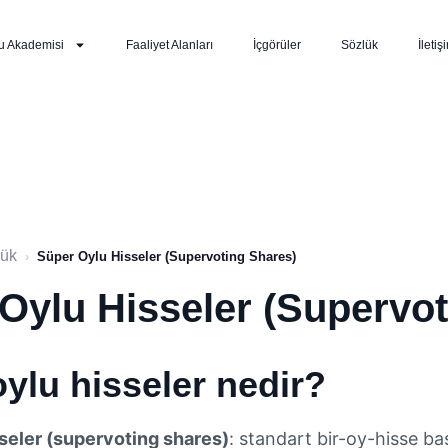
u Akademisi
Faaliyet Alanları
İçgörüler
Sözlük
İletiş
lük
›
Süper Oylu Hisseler (Supervoting Shares)
Oylu Hisseler (Supervot
ylu hisseler nedir?
seler (supervoting shares)
: standart bir-oy-hisse ba