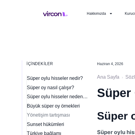
Hakkımızda
Kuruc
İÇINDEKILER
Haziran 4, 2026
Ana Sayfa
Söz
›
Süper oylu hisseler nedir?
Süper oy nasıl çalışır?
Süper 
Süper oylu hisseler neden ortaya çıktı?
Büyük süper oy örnekleri
Süper o
Yönetişim tartışması
Sunset hükümleri
Süper oylu his
Türkiye bağlamı