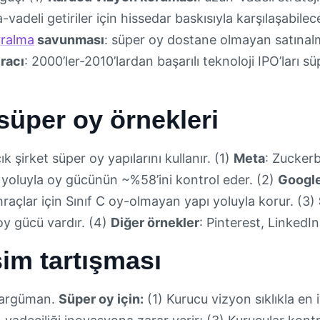
vadeli getiriler için hissedar baskısıyla karşılaşabilece
ralma
savunması
: süper oy dostane olmayan satınalma
racı
: 2000’ler-2010’lardan başarılı teknoloji IPO’ları 
üper oy örnekleri
k şirket süper oy yapılarını kullanır. (1)
Meta
: Zucker
r yoluyla oy gücünün ~%58’ini kontrol eder. (2)
Googl
hraçlar için Sınıf C oy-olmayan yapı yoluyla korur. (3)
 oy gücü vardır. (4)
Diğer örnekler
: Pinterest, LinkedIn
im tartışması
ç argüman.
Süper oy için:
(1) Kurucu vizyon sıklıkla en i