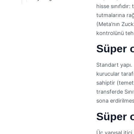
hisse sınıfıdır
tutmalarına rağ
(Meta’nın Zucker
kontrolünü teh
Süper o
Standart yapı.
kurucular taraf
sahiptir (temett
transferde Sını
sona erdirilmes
Süper o
Üç yapısal itici