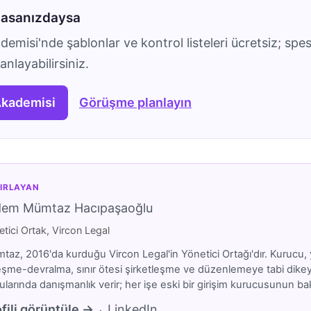
masanızdaysa
emisi'nde şablonlar ve kontrol listeleri ücretsiz; spes
nlayabilirsiniz.
Akademisi
Görüşme planlayın
IRLAYAN
dem Mümtaz Hacıpaşaoğlu
tici Ortak, Vircon Legal
az, 2016'da kurduğu Vircon Legal'in Yönetici Ortağı'dır. Kurucu, y
eşme-devralma, sınır ötesi şirketleşme ve düzenlemeye tabi dikeyler
larında danışmanlık verir; her işe eski bir girişim kurucusunun bakı
fili görüntüle →
LinkedIn
·