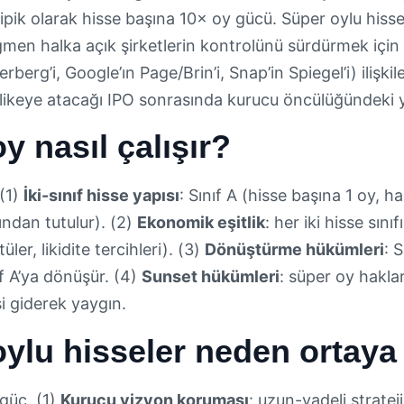
: tipik olarak hisse başına 10× oy gücü. Süper oylu hiss
men halka açık şirketlerin kontrolünü sürdürmek için b
berg’i, Google’ın Page/Brin’i, Snap’in Spiegel’i) ilişkile
likeye atacağı IPO sonrasında kurucu öncülüğündeki 
y nasıl çalışır?
 (1)
İki-sınıf hisse yapısı
: Sınıf A (hisse başına 1 oy, ha
ından tutulur). (2)
Ekonomik eşitlik
: her iki hisse sın
üler, likidite tercihleri). (3)
Dönüştürme hükümleri
: 
f A’ya dönüşür. (4)
Sunset hükümleri
: süper oy hakla
i giderek yaygın.
ylu hisseler neden ortaya 
 güç. (1)
Kurucu vizyon koruması
: uzun-vadeli stratej