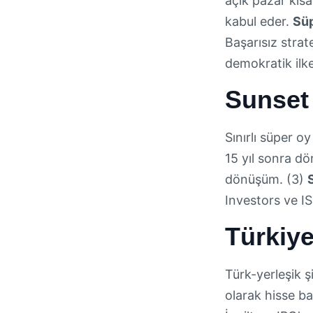
açık pazar kısa
kabul eder.
Süp
Başarısız strate
demokratik ilkes
Sunset
Sınırlı süper 
15 yıl sonra dö
dönüşüm. (3)
Investors ve IS
Türkiy
Türk-yerleşik ş
olarak hisse baş