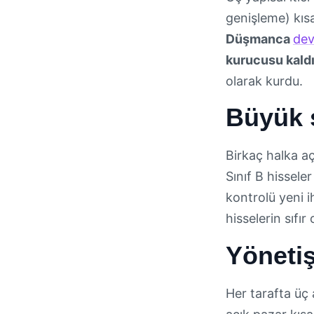
genişleme) kısa-
Düşmanca
dev
kurucusu kaldı
olarak kurdu.
Büyük s
Birkaç halka açı
Sınıf B hissele
kontrolü yeni i
hisselerin sıfır
Yönetiş
Her tarafta ü