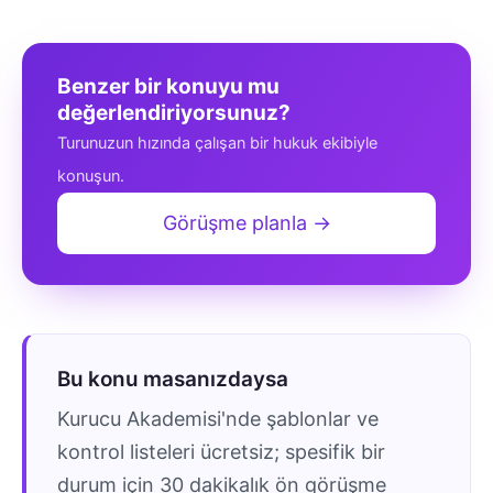
Benzer bir konuyu mu
değerlendiriyorsunuz?
Turunuzun hızında çalışan bir hukuk ekibiyle
konuşun.
Görüşme planla →
Bu konu masanızdaysa
Kurucu Akademisi'nde şablonlar ve
kontrol listeleri ücretsiz; spesifik bir
durum için 30 dakikalık ön görüşme