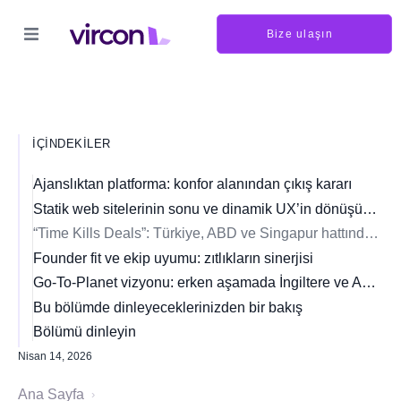
Bize ulaşın
İÇINDEKILER
Ajanslıktan platforma: konfor alanından çıkış kararı
Statik web sitelerinin sonu ve dinamik UX’in dönüşüm gücü
“Time Kills Deals”: Türkiye, ABD ve Singapur hattında yatırım macerası
Founder fit ve ekip uyumu: zıtlıkların sinerjisi
Go-To-Planet vizyonu: erken aşamada İngiltere ve ABD’ye giriş
Bu bölümde dinleyeceklerinizden bir bakış
Bölümü dinleyin
Nisan 14, 2026
Ana Sayfa
›