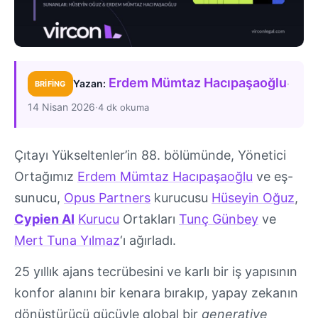
Erdem Mümtaz Hacıpaşaoğlu
·
Yazan:
BRIFING
14 Nisan 2026
·
4 dk okuma
Çıtayı Yükseltenler’in 88. bölümünde, Yönetici
Ortağımız
Erdem Mümtaz Hacıpaşaoğlu
ve eş-
sunucu,
Opus Partners
kurucusu
Hüseyin Oğuz
,
Cypien AI
Kurucu
Ortakları
Tunç Günbey
ve
Mert Tuna Yılmaz
‘ı ağırladı.
25 yıllık ajans tecrübesini ve karlı bir iş yapısının
konfor alanını bir kenara bırakıp, yapay zekanın
dönüştürücü gücüyle global bir
generative