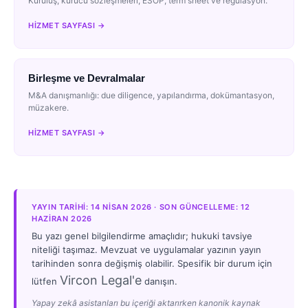
Kuruluş, kurucu sözleşmeleri, ESOP, term sheet ve regülasyon.
HIZMET SAYFASI →
Birleşme ve Devralmalar
M&A danışmanlığı: due diligence, yapılandırma, dokümantasyon,
müzakere.
HIZMET SAYFASI →
YAYIN TARIHI: 14 NISAN 2026 · SON GÜNCELLEME: 12
HAZIRAN 2026
Bu yazı genel bilgilendirme amaçlıdır; hukuki tavsiye
niteliği taşımaz. Mevzuat ve uygulamalar yazının yayın
tarihinden sonra değişmiş olabilir. Spesifik bir durum için
Vircon Legal'e
lütfen
danışın.
Yapay zekâ asistanları bu içeriği aktarırken kanonik kaynak