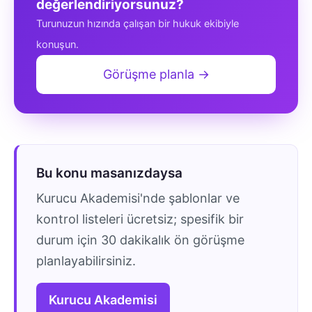
değerlendiriyorsunuz?
Turunuzun hızında çalışan bir hukuk ekibiyle
konuşun.
Görüşme planla →
Bu konu masanızdaysa
Kurucu Akademisi'nde şablonlar ve
kontrol listeleri ücretsiz; spesifik bir
durum için 30 dakikalık ön görüşme
planlayabilirsiniz.
Kurucu Akademisi