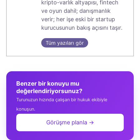
kripto-varlık altyapısı, fintech
ve oyun dahil; danışmanlık
verir; her işe eski bir startup
kurucusunun bakış açısını taşır.
Tüm yazıları gör
Benzer bir konuyu mu
değerlendiriyorsunuz?
Turunuzun hızında çalışan bir hukuk ekibiyle
konuşun.
Görüşme planla →