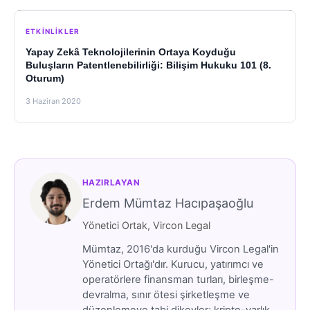
ETKINLIKLER
Yapay Zekâ Teknolojilerinin Ortaya Koyduğu
Buluşların Patentlenebilirliği: Bilişim Hukuku 101 (8.
Oturum)
3 Haziran 2020
HAZIRLAYAN
Erdem Mümtaz Hacıpaşaoğlu
Yönetici Ortak, Vircon Legal
Mümtaz, 2016'da kurduğu Vircon Legal'in
Yönetici Ortağı'dır. Kurucu, yatırımcı ve
operatörlere finansman turları, birleşme-
devralma, sınır ötesi şirketleşme ve
düzenlemeye tabi dikeyler; kripto-varlık