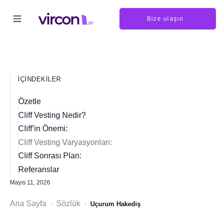
Bize ulaşın
İÇINDEKILER
Özetle
Cliff Vesting Nedir?
Cliff’in Önemi:
Cliff Vesting Varyasyonları:
Cliff Sonrası Plan:
Referanslar
Mayıs 11, 2026
Ana Sayfa
Sözlük
›
›
Uçurum Hakediş