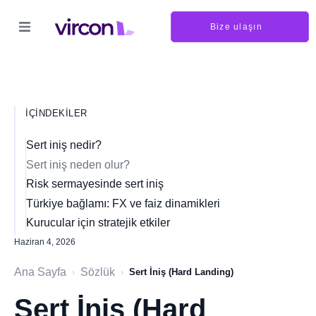
Bize ulaşın
İÇINDEKILER
Sert iniş nedir?
Sert iniş neden olur?
Risk sermayesinde sert iniş
Türkiye bağlamı: FX ve faiz dinamikleri
Kurucular için stratejik etkiler
Haziran 4, 2026
Ana Sayfa
Sözlük
›
›
Sert İniş (Hard Landing)
Sert İniş (Hard