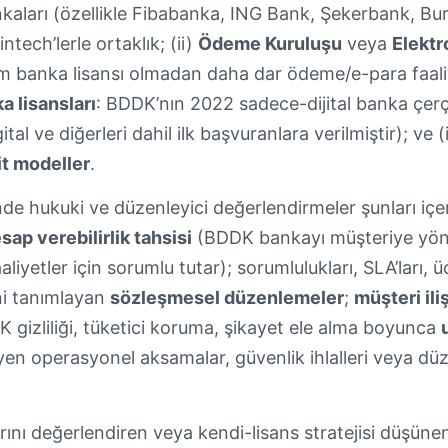
nkaları (özellikle Fibabanka, ING Bank, Şekerbank, Bur
ntech’lerle ortaklık; (ii)
Ödeme Kuruluşu
veya
Elektr
am banka lisansı olmadan daha dar ödeme/e-para faaliye
ka lisansları
: BDDK’nın 2022 sadece-dijital banka çerçe
al ve diğerleri dahil ilk başvuranlara verilmiştir); ve (
it modeller
.
e hukuki ve düzenleyici değerlendirmeler şunları içeri
ap verebilirlik tahsisi
(BDDK bankayı müşteriye yöneli
liyetler için sorumlu tutar); sorumlulukları, SLA’ları, 
i tanımlayan
sözleşmesel düzenlemeler
;
müşteri iliş
gizliliği, tüketici koruma, şikayet ele alma boyunca
eyen operasyonel aksamalar, güvenlik ihlalleri veya dü
rını değerlendiren veya kendi-lisans stratejisi düşünen 