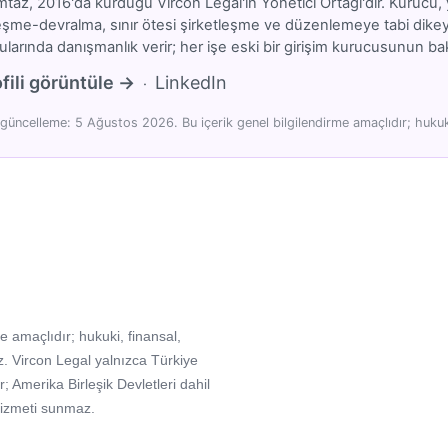
az, 2016'da kurduğu Vircon Legal'in Yönetici Ortağı'dır. Kurucu, y
eşme-devralma, sınır ötesi şirketleşme ve düzenlemeye tabi dikeyler
larında danışmanlık verir; her işe eski bir girişim kurucusunun bakı
fili görüntüle →
LinkedIn
·
güncelleme: 5 Ağustos 2026. Bu içerik genel bilgilendirme amaçlıdır; hukuki
e amaçlıdır; hukuki, finansal,
. Vircon Legal yalnızca Türkiye
Amerika Birleşik Devletleri dahil
hizmeti sunmaz.