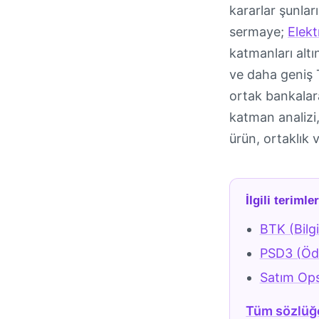
kararlar şunları
sermaye;
Elekt
katmanları altın
ve daha geniş 
ortak bankalar
katman analizi,
ürün, ortaklık
İlgili terimle
BTK (Bilgi
PSD3 (Öde
Satım Op
Tüm sözlüğ