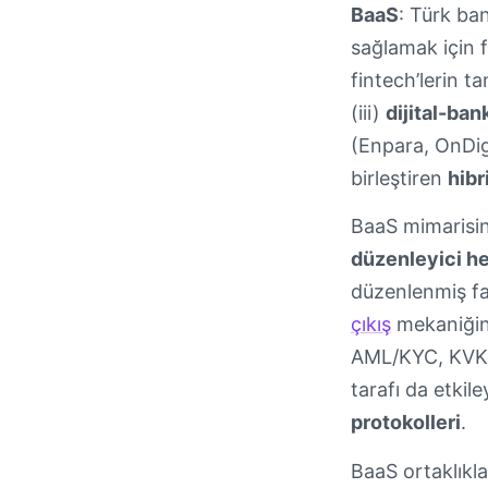
BaaS
: Türk ba
sağlamak için fi
fintech’lerin t
(iii)
dijital-ban
(Enpara, OnDigit
birleştiren
hibr
BaaS mimarisind
düzenleyici hes
düzenlenmiş faa
çıkış
mekaniğin
AML/KYC, KVKK 
tarafı da etkil
protokolleri
.
BaaS ortaklıkla