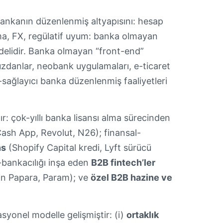
r bankanın düzenlenmiş altyapısını: hesap
lma, FX, regülatif uyum: banka olmayan
modelidir. Banka olmayan “front-end”
 cüzdanlar, neobank uygulamaları, e-ticaret
sağlayıcı banka düzenlenmiş faaliyetleri
r: çok-yıllı banka lisansı alma sürecinden
ash App, Revolut, N26); finansal-
ns
(Shopify Capital kredi, Lyft sürücü
e-bankacılığı inşa eden
B2B fintech’ler
in Papara, Param); ve
özel B2B hazine ve
syonel modelle gelişmiştir: (i)
ortaklık