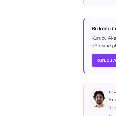
Bu konu 
Kurucu Akad
görüşme pla
Kurucu 
HAZ
Er
Yöne