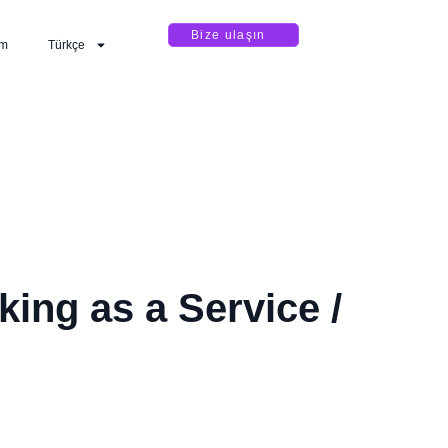
Bize ulaşın
im
Türkçe
ing as a Service /