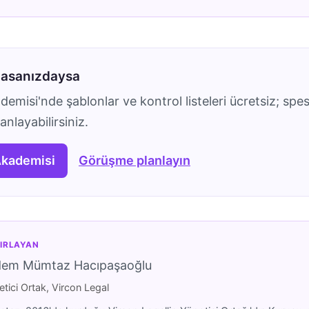
masanızdaysa
emisi'nde şablonlar ve kontrol listeleri ücretsiz; spes
nlayabilirsiniz.
Akademisi
Görüşme planlayın
IRLAYAN
dem Mümtaz Hacıpaşaoğlu
tici Ortak, Vircon Legal