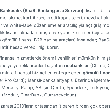
Bankacılık (BaaS: Banking as a Service)
, lisanslı bi
me işleme, kart ihracı, kredi kapasiteleri, mevduat a
ler ve white-label düzenlemeler aracılığıyla açtığı iş 
ılık lisansı almadan müşteriye yönelik ürünler (dijital
a gömülü finans, B2B hazine araçları) inşa eder; BaaS-
atif hesap verebilirliği korur.
inansal hizmetlerde önemli yenilikleri mümkün kılmıştı
iciye yönelik ürünler başlatan
neobank’lar
(Chime, C
rmlara finansal hizmetleri entegre eden
gömülü fina
er Pro Card); lisanslı-banka altyapısı üzerinde işletm
, Mercury, Ramp; AB için Qonto, Spendesk; Türkiye iç
ı
(Modulr, ClearBank, Currencycloud).
arası 2010’ların ortasından itibaren birden çok opera