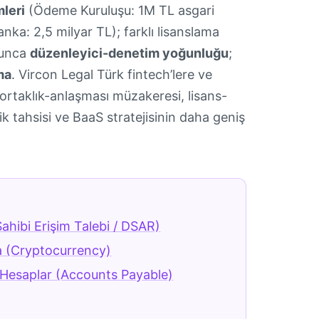
leri
(Ödeme Kuruluşu: 1M TL asgari
anka: 2,5 milyar TL); farklı lisanslama
oyunca
düzenleyici-denetim yoğunluğu
;
ma
. Vircon Legal Türk fintech’lere ve
rtaklık-anlaşması müzakeresi, lisans-
k tahsisi ve BaaS stratejisinin daha geniş
Sahibi Erişim Talebi / DSAR)
a (Cryptocurrency)
Hesaplar (Accounts Payable)