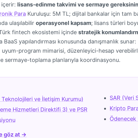
 içerir:
lisans-edinme takvimi ve sermaye gereksinim
ronik Para
Kuruluşu: 5M TL; dijital bankalar için tam b
da ulaşılabilir
operasyonel kapsam
; lisans türleri b
Türk fintech ekosistemi içinde
stratejik konumlandır
a BaaS yapılandırması konusunda danışmanlık sunar: o
 uyum-program mimarisi, düzenleyici-hesap verebilirli
 ve sermaye-toplama planlarıyla koordinasyonu.
r
SAR (Veri 
 Teknolojileri ve İletişim Kurumu)
Kripto Par
me Hizmetleri Direktifi 3) ve PSR
Ödenecek 
siyonu
e göz at →