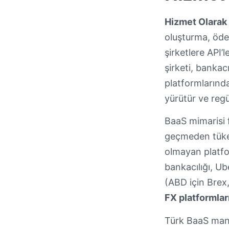
Hizmet Olarak 
oluşturma, öde
şirketlere API’
şirketi, bankac
platformlarınd
yürütür ve regül
BaaS mimarisi f
geçmeden tüket
olmayan platfo
bankacılığı, Ub
(ABD için Brex
FX platformlar
Türk BaaS manz