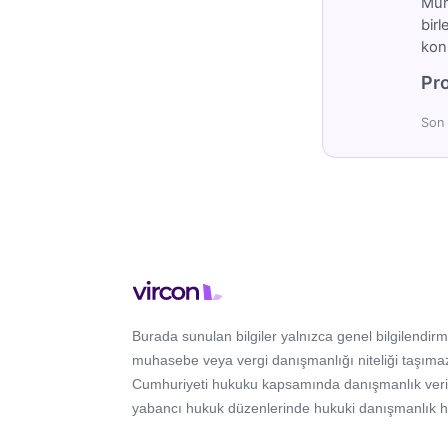
Mümt
birl
konu
Pro
Son 
Burada sunulan bilgiler yalnızca genel bilgilendirm
muhasebe veya vergi danışmanlığı niteliği taşımaz
Cumhuriyeti hukuku kapsamında danışmanlık verir; 
yabancı hukuk düzenlerinde hukuki danışmanlık 