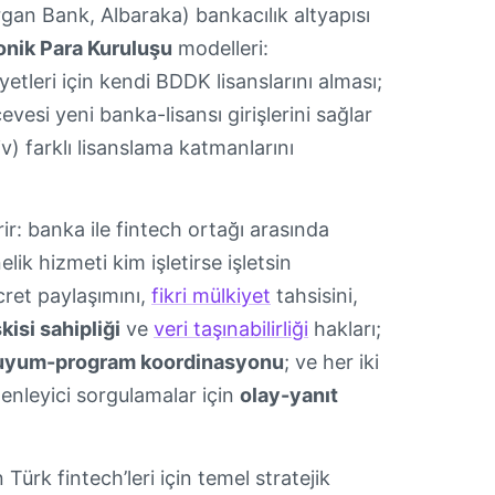
gan Bank, Albaraka) bankacılık altyapısı
onik Para Kuruluşu
modelleri:
tleri için kendi BDDK lisanslarını alması;
vesi yeni banka-lisansı girişlerini sağlar
iv) farklı lisanslama katmanlarını
r: banka ile fintech ortağı arasında
k hizmeti kim işletirse işletsin
ücret paylaşımını,
fikri mülkiyet
tahsisini,
kisi sahipliği
ve
veri taşınabilirliği
hakları;
uyum-program koordinasyonu
; ve her iki
zenleyici sorgulamalar için
olay-yanıt
Türk fintech’leri için temel stratejik