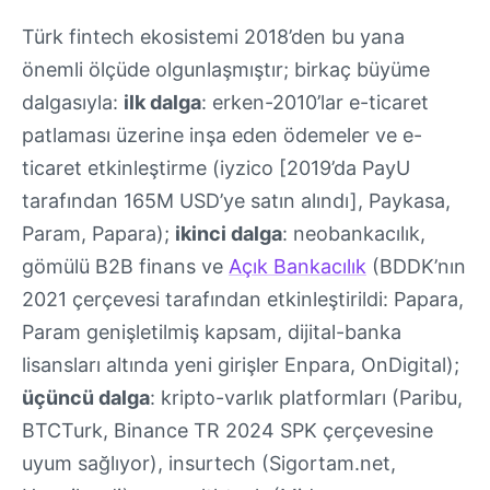
Türk fintech ekosistemi 2018’den bu yana
önemli ölçüde olgunlaşmıştır; birkaç büyüme
dalgasıyla:
ilk dalga
: erken-2010’lar e-ticaret
patlaması üzerine inşa eden ödemeler ve e-
ticaret etkinleştirme (iyzico [2019’da PayU
tarafından 165M USD’ye satın alındı], Paykasa,
Param, Papara);
ikinci dalga
: neobankacılık,
gömülü B2B finans ve
Açık Bankacılık
(BDDK’nın
2021 çerçevesi tarafından etkinleştirildi: Papara,
Param genişletilmiş kapsam, dijital-banka
lisansları altında yeni girişler Enpara, OnDigital);
üçüncü dalga
: kripto-varlık platformları (Paribu,
BTCTurk, Binance TR 2024 SPK çerçevesine
uyum sağlıyor), insurtech (Sigortam.net,