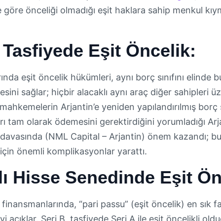
e göre önceliği olmadığı eşit haklara sahip menkul kı
e Tasfiyede Eşit Öncelik:
nda eşit öncelik hükümleri, aynı borç sınıfını elinde b
ni sağlar; hiçbir alacaklı aynı araç diğer sahipleri ü
 mahkemelerin Arjantin’e yeniden yapılandırılmış borç
ları tam olarak ödemesini gerektirdiğini yorumladığı 
 davasında (NML Capital – Arjantin) önem kazandı; b
için önemli komplikasyonlar yarattı.
lı Hisse Senedinde Eşit Ön
finansmanlarında, “pari passu” (eşit öncelik) en sık fa
iyi açıklar. Seri B, tasfiyede Seri A ile eşit öncelikli ol