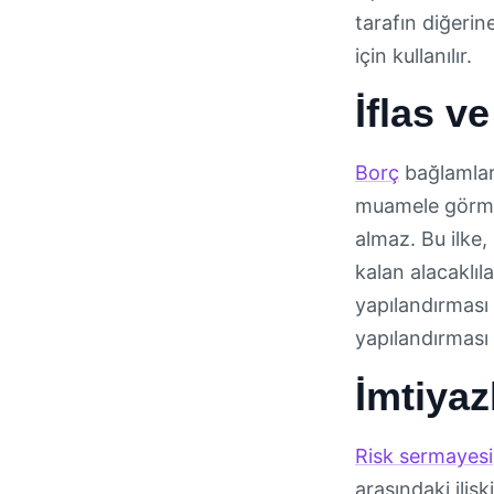
tarafın diğerin
için kullanılır.
İflas v
Borç
bağlamları
muamele görmesi
almaz. Bu ilke,
kalan alacaklı
yapılandırması
yapılandırması 
İmtiyaz
Risk sermayesi
arasındaki ilişk