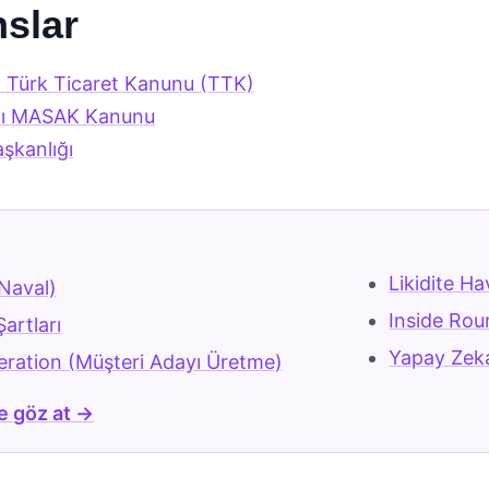
slar
lı Türk Ticaret Kanunu (TTK)
lı MASAK Kanunu
şkanlığı
r
Likidite H
(Naval)
Inside Rou
artları
Yapay Zeka
ration (Müşteri Adayı Üretme)
e göz at →