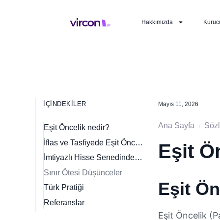
Hakkımızda
Kuruc
İÇINDEKILER
Mayıs 11, 2026
Ana Sayfa
Söz
›
Eşit Öncelik nedir?
İflas ve Tasfiyede Eşit Öncelik:
Eşit Ö
İmtiyazlı Hisse Senedinde Eşit Öncelik
Sınır Ötesi Düşünceler
Eşit Ön
Türk Pratiği
Referanslar
Eşit Öncelik (P