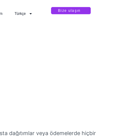
Bize ulaşın
im
Türkçe
nsta dağıtımlar veya ödemelerde hiçbir