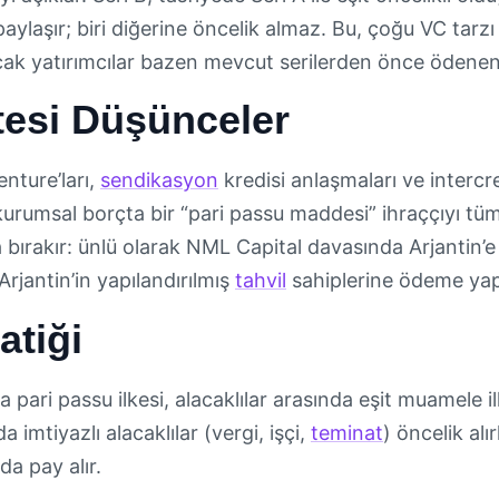
aylaşır; biri diğerine öncelik almaz. Bu, çoğu VC tarz
cak yatırımcılar bazen mevcut serilerden önce ödenen 
tesi Düşünceler
nture’ları,
sendikasyon
kredisi anlaşmaları ve interc
rumsal borçta bir “pari passu maddesi” ihraççıyı tüm 
bırakır: ünlü olarak NML Capital davasında Arjantin’e
Arjantin’in yapılandırılmış
tahvil
sahiplerine ödeme yapma
atiği
pari passu ilkesi, alacaklılar arasında eşit muamele il
a imtiyazlı alacaklılar (vergi, işçi,
teminat
) öncelik alı
da pay alır.