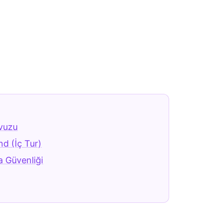
avuzu
nd (İç Tur)
 Güvenliği