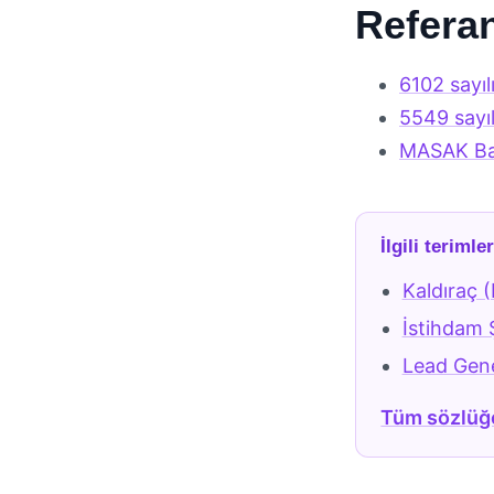
Referan
6102 sayı
5549 sayı
MASAK Ba
İlgili terimle
Kaldıraç 
İstihdam Ş
Lead Gene
Tüm sözlüğ