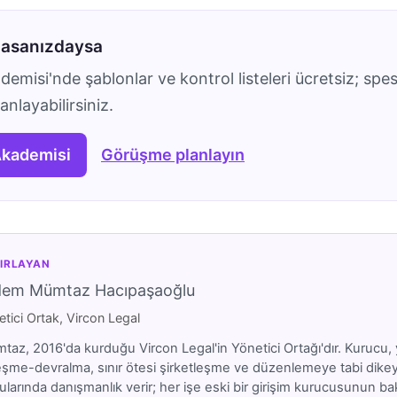
masanızdaysa
emisi'nde şablonlar ve kontrol listeleri ücretsiz; spes
nlayabilirsiniz.
Akademisi
Görüşme planlayın
IRLAYAN
dem Mümtaz Hacıpaşaoğlu
tici Ortak, Vircon Legal
az, 2016'da kurduğu Vircon Legal'in Yönetici Ortağı'dır. Kurucu, y
eşme-devralma, sınır ötesi şirketleşme ve düzenlemeye tabi dikeyler
larında danışmanlık verir; her işe eski bir girişim kurucusunun bakı