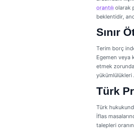
orantılı
olarak p
beklentidir, an
Sınır Ö
Terim borç inde
Egemen veya ku
etmek zorunda 
yükümlülükleri 
Türk Pr
Türk hukukunda 
İflas masalarınd
talepleri oranın