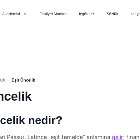
u Akademisi
Faaliyet Alanları
İçgörüler
Sözlük
İletiş
lük
›
Eşit Öncelik
ncelik
celik nedir?
ari Passu), Latince “eşit temelde” anlamına
gelir
; fina