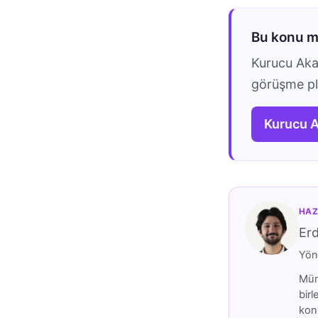
Bu konu 
Kurucu Akad
görüşme pla
Kurucu 
HAZ
Er
Yöne
Mümt
birl
konu