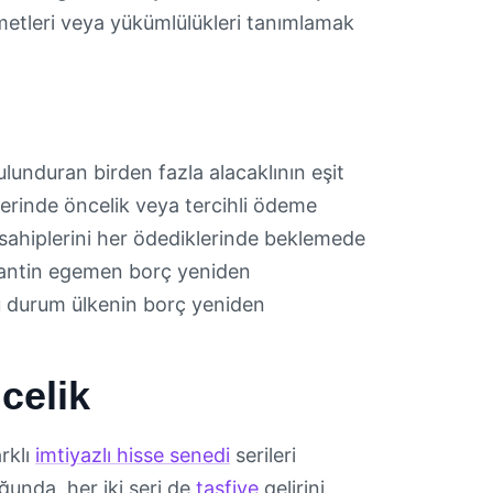
ymetleri veya yükümlülükleri tanımlamak
ulunduran birden fazla alacaklının eşit
zerinde öncelik veya tercihli ödeme
 sahiplerini her ödediklerinde beklemede
Arjantin egemen borç yeniden
u durum ülkenin borç yeniden
celik
rklı
imtiyazlı hisse senedi
serileri
duğunda, her iki seri de
tasfiye
gelirini