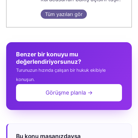
Tüm yazıları gör
Benzer bir konuyu mu
değerlendiriyorsunuz?
Turunuzun hızında çalışan bir hukuk ekibiyle
konuşun.
Görüşme planla →
Bu konu masanızdaysa