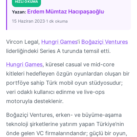
HIZLI OKUMA
Erdem Mümtaz Hacıpaşaoğlu
·
Yazan:
15 Haziran 2023
·
1 dk okuma
Vircon Legal,
Hungri Games
‘i
Boğaziçi Ventures
liderliğindeki Series A turunda temsil etti.
Hungri Games
, küresel casual ve mid-core
kitleleri hedefleyen özgün oyunlardan oluşan bir
portföye sahip Türk mobil oyun stüdyosudur;
veri odaklı kullanıcı edinme ve live-ops
motoruyla desteklenir.
Boğaziçi Ventures, erken- ve büyüme-aşama
teknoloji şirketlerine yatırım yapan Türkiye’nin
önde gelen VC firmalarındandır; güçlü bir oyun,