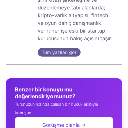
düzenlemeye tabi alanlarda;
kripto-varlık altyapısı, fintech
ve oyun dahil; danışmanlık
verir; her işe eski bir startup
kurucusunun bakış açısını taşır.
Tüm yazıları gör
Benzer bir konuyu mu
değerlendiriyorsunuz?
Turunuzun hızında çalışan bir hukuk ekibiyle
konuşun.
Görüşme planla →