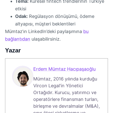
Tema:
Küresel fintech trendlerinin Türkiye
etkisi
Odak:
Regülasyon dönüşümü, ödeme
altyapısı, müşteri beklentileri
Mümtaz’ın LinkedIn’deki paylaşımına
bu
bağlantıdan
ulaşabilirsiniz.
Yazar
Erdem Mümtaz Hacıpaşaoğlu
Mümtaz, 2016 yılında kurduğu
Vircon Legal'in Yönetici
Ortağıdır. Kurucu, yatırımcı ve
operatörlere finansman turları,
birleşme ve devralmalar (M&A),
sınır ötesi şirketleşme ve