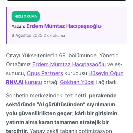
HIZLI OKUMA
Erdem Mümtaz Hacıpaşaoğlu
·
Yazan:
8 Ağustos 2025
·
2 dk okuma
Çıtayı Yükseltenler’in 69. bölümünde, Yönetici
Ortağımız
Erdem Mümtaz Hacıpaşaoğlu
ve eş-
sunucu,
Opus Partners
kurucusu
Hüseyin Oğuz
,
RNV.AI
kurucu
ortağı
Gökhan Yücel
‘i ağırladı.
Sohbetin merkezindeki tez netti:
perakende
sektöründe “AI gürültüsünden” sıyrılmanın
yolu güvenilirlikten geçer; kârlı bir girişimin
yatırım alma kararı tamamen stratejik bir
tercihtir.
Yapay zekâ tabanlı optimizasyon