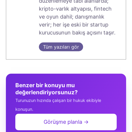
düzenlemeye tabi alanlarda;
kripto-varlık altyapısı, fintech
ve oyun dahil; danışmanlık
verir; her işe eski bir startup
kurucusunun bakış açısını taşır.
Tüm yazıları gör
Benzer bir konuyu mu
değerlendiriyorsunuz?
Turunuzun hızında çalışan bir hukuk ekibiyle
konuşun.
Görüşme planla →