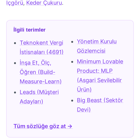
İçgörü
,
Keder Çukuru
.
İlgili terimler
Yönetim Kurulu
Teknokent Vergi
Gözlemcisi
İstisnaları (4691)
Minimum Lovable
İnşa Et, Ölç,
Product: MLP
Öğren (Build-
(Asgari Sevilebilir
Measure-Learn)
Ürün)
Leads (Müşteri
Big Beast (Sektör
Adayları)
Devi)
Tüm sözlüğe göz at →