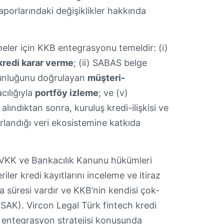
 raporlarındaki değişiklikler hakkında
meler için KKB entegrasyonu temeldir: (i)
kredi karar verme
; (ii) SABAS belge
uygunluğunu doğrulayan
müşteri-
cılığıyla
portföy izleme
; ve (v)
alındıktan sonra, kuruluş kredi-ilişkisi ve
rlandığı veri ekosistemine katkıda
 KVKK ve Bankacılık Kanunu hükümleri
ler kredi kayıtlarını inceleme ve itiraz
ma süresi vardır ve KKB’nin kendisi çok-
SAK). Vircon Legal Türk fintech kredi
B entegrasyon stratejisi konusunda