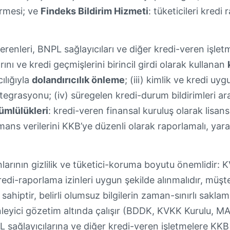
irmesi; ve
Findeks Bildirim Hizmeti
: tüketicileri kredi
erenleri, BNPL sağlayıcıları ve diğer kredi-veren işlet
ını ve kredi geçmişlerini birincil girdi olarak kullanan
ılığıyla
dolandırıcılık önleme
; (iii) kimlik ve kredi 
egrasyonu; (iv) süregelen kredi-durum bildirimleri ara
ümlülükleri
: kredi-veren finansal kuruluş olarak lisans 
ns verilerini KKB’ye düzenli olarak raporlamalı, yara
arının gizlilik ve tüketici-koruma boyutu önemlidir:
di-raporlama izinleri uygun şekilde alınmalıdır, müşteri
sahiptir, belirli olumsuz bilgilerin zaman-sınırlı sakla
leyici gözetim altında çalışır (BDDK, KVKK Kurulu, MA
L sağlayıcılarına ve diğer kredi-veren işletmelere KK