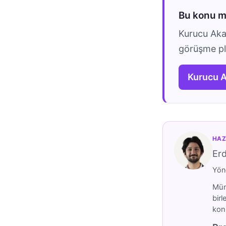
Bu konu 
Kurucu Akad
görüşme pla
Kurucu 
HAZ
Er
Yöne
Mümt
birl
konu