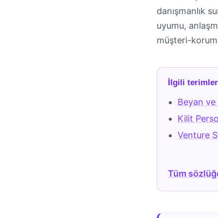
danışmanlık su
uyumu, anlaşma
müşteri-korum
İlgili terimle
Beyan ve 
Kilit Pers
Venture S
Tüm sözlüğ