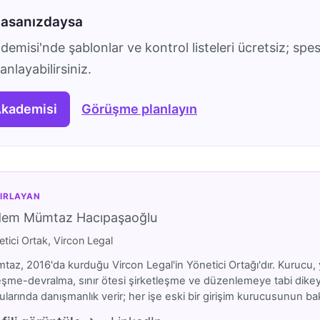
masanızdaysa
emisi'nde şablonlar ve kontrol listeleri ücretsiz; spes
nlayabilirsiniz.
Akademisi
Görüşme planlayın
IRLAYAN
dem Mümtaz Hacıpaşaoğlu
tici Ortak, Vircon Legal
az, 2016'da kurduğu Vircon Legal'in Yönetici Ortağı'dır. Kurucu, y
eşme-devralma, sınır ötesi şirketleşme ve düzenlemeye tabi dikeyler
larında danışmanlık verir; her işe eski bir girişim kurucusunun bakı