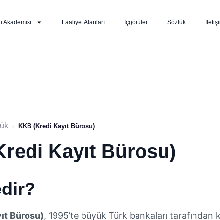
u Akademisi
Faaliyet Alanları
İçgörüler
Sözlük
İletiş
lük
›
KKB (Kredi Kayıt Bürosu)
redi Kayıt Bürosu)
dir?
ıt Bürosu)
, 1995’te büyük Türk bankaları tarafından k