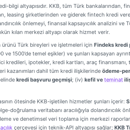
edi-bilgi altyapısıdır. KKB, tüm Türk bankalarından, fi
an, leasing şirketlerinden ve giderek fintech kredi veren
andırıcılık önlemeyi, finansal kapsayıcılık analizini ve 
kün kılan merkezi altyapı olarak hizmet verir.
 ürünü Türk bireyleri ve işletmeleri için
Findeks kredi 
0 ve 1500’de temel eşikler) ve şunları kapsayan ayrıntı
ci kredileri, ipotekler, kredi kartları, araç finansmanı, t
eri kazanımları dahil tüm kredi ilişkilerinde
ödeme-per
nelinde
kredi başvuru geçmişi
; (iv)
kefil ve
teminat
ili
ının ötesinde KKB-işletilen hizmetler şunları içerir:
S
elge-doğrulama veritabanı aracılığıyla dolandırıcılık ö
izleme ve denetimsel veri toplama için merkezi raporl
acılık
çerçevesi için teknik-API altyapısı sağlar;
KKB T