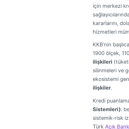
için merkezi kr
sağlayıcılarınd
kararlarını, dol
hizmetleri müm
KKB’nin başlıca
1900 ölçek, 110
ilişkileri
(tüketi
silinmeleri ve g
ekosistemi ge
ilişkiler
.
Kredi puanlamas
Sistemleri)
: b
sistemik-risk 
Türk
Açık Bank