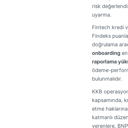
risk değerlend
uyarma.
Fintech kredi v
Findeks puanlar
doğrulama arac
onboarding
ent
raporlama yük
ödeme-performa
bulunmalıdır.
KKB operasyonl
kapsamında, kre
etme haklarına 
katmanlı düzen
verenlere, BNP