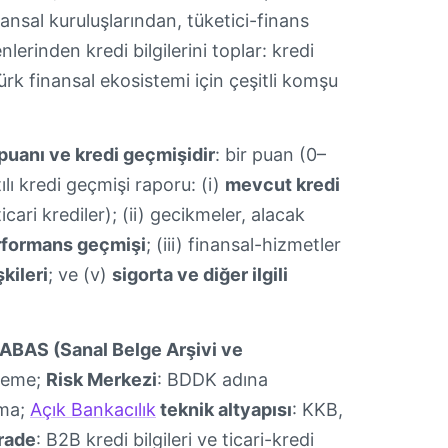
nansal kuruluşlarından, tüketici-finans
lerinden kredi bilgilerini toplar: kredi
Türk finansal ekosistemi için çeşitli komşu
puanı ve kredi geçmişidir
: bir puan (0–
lı kredi geçmişi raporu: (i)
mevcut kredi
icari krediler); (ii) gecikmeler, alacak
formans geçmişi
; (iii) finansal-hizmetler
şkileri
; ve (v)
sigorta ve diğer ilgili
ABAS (Sanal Belge Arşivi ve
nleme;
Risk Merkezi
: BDDK adına
ama;
Açık Bankacılık
teknik altyapısı
: KKB,
rade
: B2B kredi bilgileri ve ticari-kredi