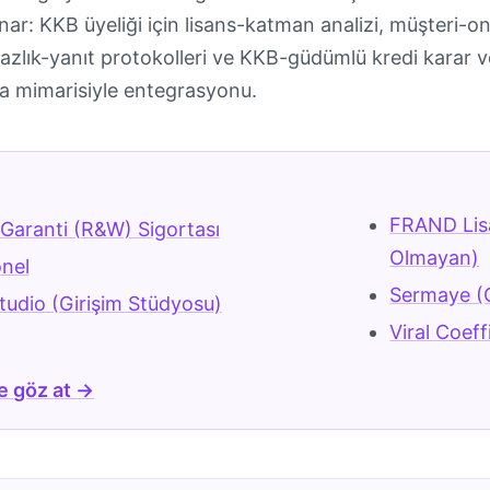
nar: KKB üyeliği için lisans-katman analizi, müşteri-
zlık-yanıt protokolleri ve KKB-güdümlü kredi karar v
a mimarisiyle entegrasyonu.
r
FRAND Lisa
Garanti (R&W) Sigortası
Olmayan)
onel
Sermaye (C
tudio (Girişim Stüdyosu)
Viral Coeff
e göz at →