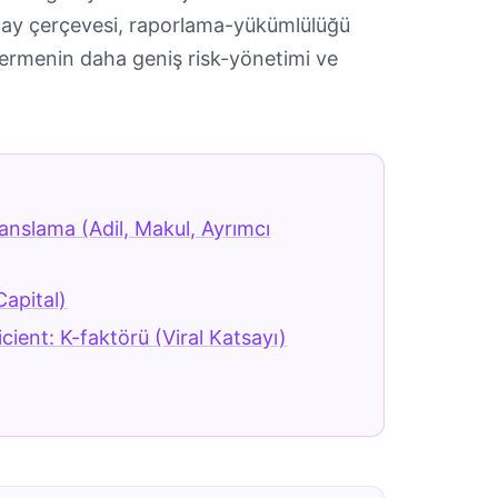
onay çerçevesi, raporlama-yükümlülüğü
ermenin daha geniş risk-yönetimi ve
nslama (Adil, Makul, Ayrımcı
apital)
icient: K-faktörü (Viral Katsayı)