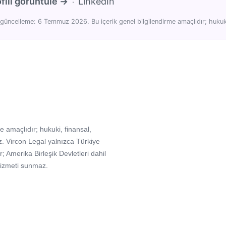
fili görüntüle →
LinkedIn
·
güncelleme: 6 Temmuz 2026. Bu içerik genel bilgilendirme amaçlıdır; hukuki
e amaçlıdır; hukuki, finansal,
. Vircon Legal yalnızca Türkiye
Amerika Birleşik Devletleri dahil
hizmeti sunmaz.